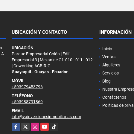
UBICACIÓN Y CONTACTO
INFORMACIÓN
la
UBICACIÓN
Inicio
S.A
Parque Empresarial Colón | Edif.
Ventas
Empresarial 3 | Mezanine Of. 010 - 011 - 012
Alquileres
| Coworking ACBIR-G
Guayaquil - Guayas - Ecuador
Servicios
MÓVIL
Blog
+593979453796
Nuestra Empres
TELÉFONO
Contáctenos
+593988791869
Políticas de priv
EMAIL
info@vainversionesinmobiliarias.com
Facebook
X
Instagram
YouTube
TikTok