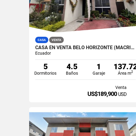
CASA
VENTA
CASA EN VENTA BELO HORIZONTE (MACRIS)
Ecuador
5
4.5
1
137.7
2
Dormitorios
Baños
Garaje
Área m
Venta
US$189,900
USD