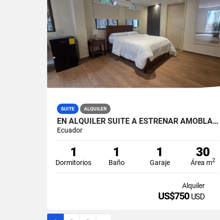
SUITE
ALQUILER
EN ALQUILER SUITE A ESTRENAR AMOBLADA 30M2 ENTRE RÍOS (JKCAL)
Ecuador
1
1
1
30
2
Dormitorios
Baño
Garaje
Área m
Alquiler
US$750
USD