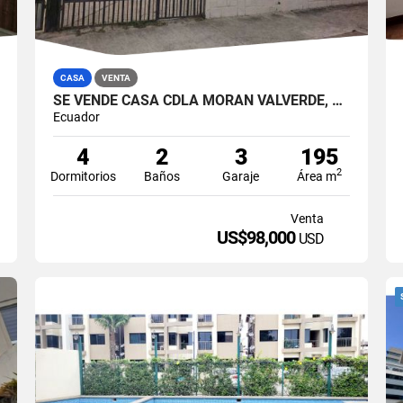
CASA
VENTA
SE VENDE CASA CDLA MORAN VALVERDE, SECTOR IESS (MONIJ)
Ecuador
4
2
3
195
2
Dormitorios
Baños
Garaje
Área m
Venta
US$98,000
USD