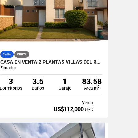
CASA
VENTA
CASA EN VENTA 2 PLANTAS VILLAS DEL REY PRINCESA KATE (VICSZO)
Ecuador
3
3.5
1
83.58
2
Dormitorios
Baños
Garaje
Área m
Venta
US$112,000
USD