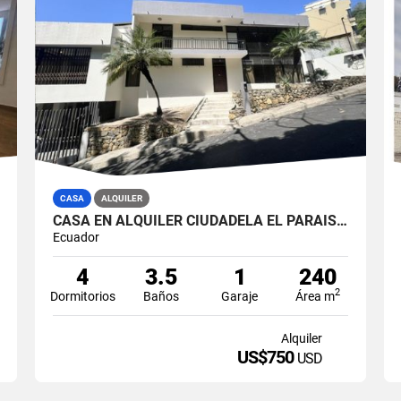
CASA
ALQUILER
CASA EN ALQUILER CIUDADELA EL PARAISO (MACRIS)
Ecuador
4
3.5
1
240
2
Dormitorios
Baños
Garaje
Área m
Alquiler
US$750
USD