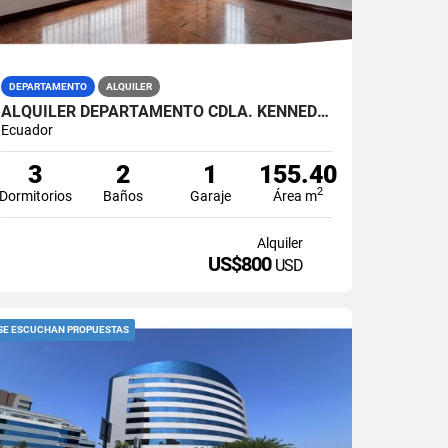
DEPARTAMENTO
ALQUILER
ALQUILER DEPARTAMENTO CDLA. KENNEDY,GYE (CAROZE)
Ecuador
3
2
1
155.40
2
Dormitorios
Baños
Garaje
Área m
Alquiler
US$800
USD
SE ESCUCHAN PROPUESTAS