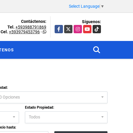
Select Language
▼
Contáctenos:
Síguenos:
Tel.
+593988791869
Facebook
X
Instagram
YouTube
TikTok
Cel.
+593979453796
-
TENOS
udad:
0 Opciones
Estado Propiedad:
Todos
ecio hasta: