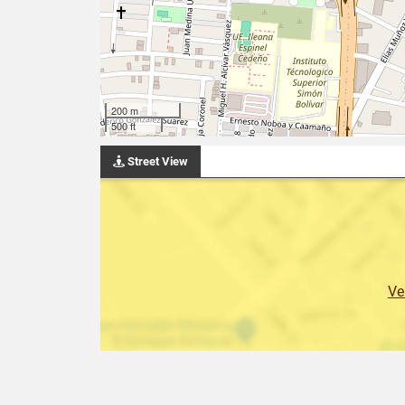
200 m
500 ft
Street View
Ve