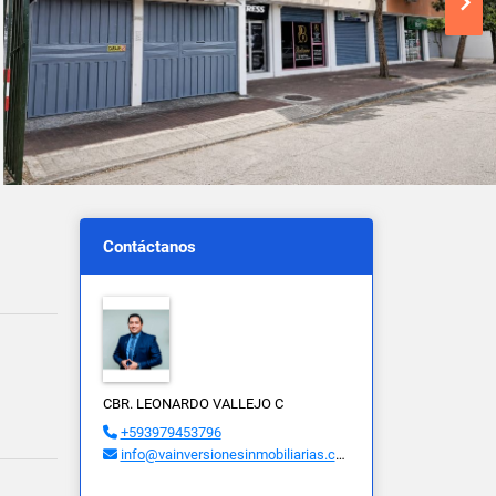
Contáctanos
CBR. LEONARDO VALLEJO C
+593979453796
info@vainversionesinmobiliarias.com