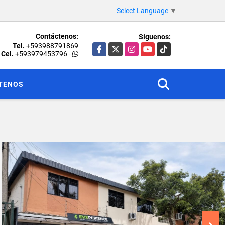
Select Language
▼
Contáctenos:
Síguenos:
Tel.
+593988791869
Facebook
X
Instagram
YouTube
TikTok
Cel.
+593979453796
-
TENOS