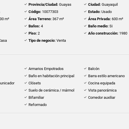
Provincia/Ciudad:
Guayas
Ciudad:
Guayaquil
a
Código:
10077303
Estado:
Usado
00 m²
Área Terreno:
367 m²
Área Privada:
600 m²
Baños:
4
Baño medio:
Si
Piso:
2
Año construcción:
1980
Casa
Tipo de negocio:
Venta
Armarios Empotrados
Balcón
Baño en habitación principal
Barra estilo americano
municador
Clósets
Cocina equipada
Suelo de cerámica / mármol
Vista panorámica
Bifamiliar
Comedor auxiliar
Reformado