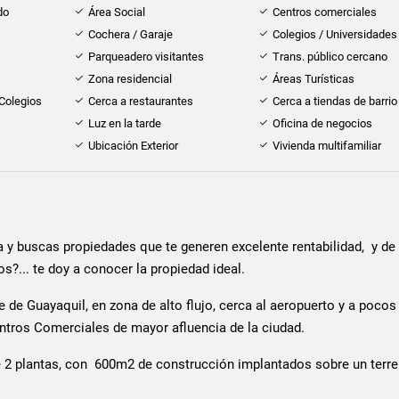
do
Área Social
Centros comerciales
Cochera / Garaje
Colegios / Universidades
Parqueadero visitantes
Trans. público cercano
Zona residencial
Áreas Turísticas
 Colegios
Cerca a restaurantes
Cerca a tiendas de barrio
Luz en la tarde
Oficina de negocios
Ubicación Exterior
Vivienda multifamiliar
a y buscas propiedades que te generen excelente rentabilidad, y de
?... te doy a conocer la propiedad ideal.
e de Guayaquil, en zona de alto flujo, cerca al aeropuerto y a pocos
ntros Comerciales de mayor afluencia de la ciudad.
 2 plantas, con 600m2 de construcción implantados sobre un terr