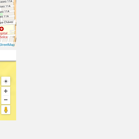
treetMap