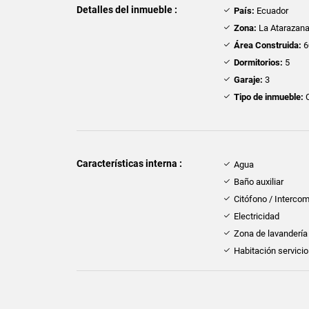
Detalles del inmueble :
País:
Ecuador
Zona:
La Atarazan
Área Construida:
6
Dormitorios:
5
Garaje:
3
Tipo de inmueble:
Características interna :
Agua
Baño auxiliar
Citófono / Interco
Electricidad
Zona de lavandería
Habitación servicio