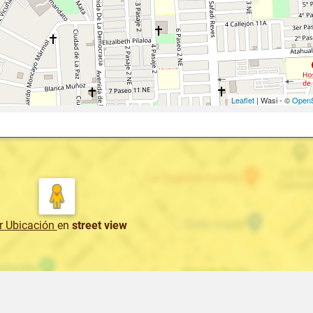
Leaflet
| Wasi - ©
OpenS
r Ubicación
en
street view