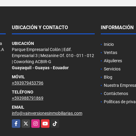
UBICACIÓN Y CONTACTO
INFORMACIÓN
la
UBICACIÓN
Inicio
S.A
Parque Empresarial Colón | Edif.
Ventas
Empresarial 3 | Mezanine Of. 010 - 011 - 012
Alquileres
| Coworking ACBIR-G
Guayaquil - Guayas - Ecuador
Servicios
MÓVIL
Blog
+593979453796
Nuestra Empres
TELÉFONO
Contáctenos
+593988791869
Políticas de priv
EMAIL
info@vainversionesinmobiliarias.com
Facebook
X
Instagram
YouTube
TikTok