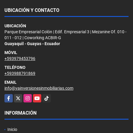
UBICACIÓN Y CONTACTO
UBICACIÓN
Parque Empresarial Colón | Edif. Empresarial 3 | Mezanine Of. 010 -
011 - 012 | Coworking ACBIR-G
Guayaquil - Guayas - Ecuador
MÓVIL
+593979453796
TELÉFONO
+593988791869
EMAIL
info@vainversionesinmobiliarias.com
Facebook
X
Instagram
YouTube
TikTok
INFORMACIÓN
Inicio