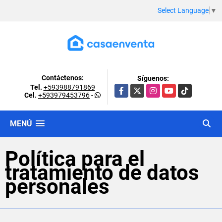
Select Language
▼
Contáctenos:
Síguenos:
Tel.
+593988791869
Facebook
X
Instagram
YouTube
TikTok
Cel.
+593979453796
-
MENÚ
Política para el
tratamiento de datos
personales