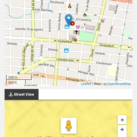
200 m
500 ft
Leaflet
| Wasi - ©
OpenStreetMap
Street View