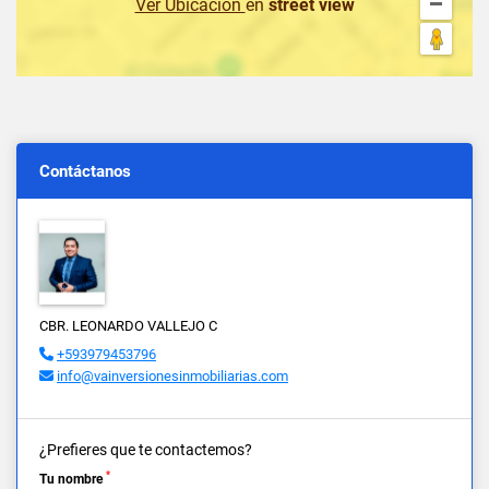
Ver Ubicación
en
street view
Contáctanos
CBR. LEONARDO VALLEJO C
+593979453796
info@vainversionesinmobiliarias.com
¿Prefieres que te contactemos?
*
Tu nombre