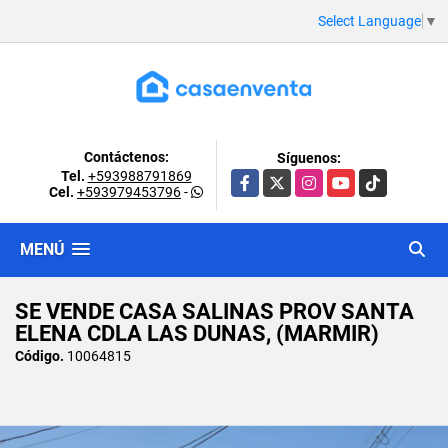
Select Language
▼
Contáctenos:
Síguenos:
Tel.
+593988791869
Facebook
X
Instagram
YouTube
TikTok
Cel.
+593979453796
-
MENÚ
SE VENDE CASA SALINAS PROV SANTA
ELENA CDLA LAS DUNAS, (MARMIR)
Código.
10064815