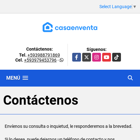
Select Language
▼
Contáctenos:
Síguenos:
Tel.
+593988791869
Facebook
X
Instagram
YouTube
TikTok
Cel.
+593979453796
-
MENÚ
Contáctenos
Envíenos su consulta o inquietud, le responderemos a la brevedad.
Si lo desea, puede dejarnos un teléfono de contacto y nos