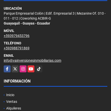
UBICACIÓN
Parque Empresarial Colón | Edif. Empresarial 3 | Mezanine Of. 010 -
011 - 012 | Coworking ACBIR-G
Guayaquil - Guayas - Ecuador
MÓVIL
+593979453796
TELÉFONO
+593988791869
EMAIL
info@vainversionesinmobiliarias.com
Facebook
X
Instagram
YouTube
TikTok
INFORMACIÓN
Inicio
Ventas
Alquileres