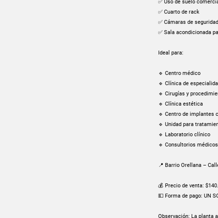
✅ Uso de suelo comerci
✅ Cuarto de rack
✅ Cámaras de seguridad
✅ Sala acondicionada pa
Ideal para:
🔹 Centro médico
🔹 Clínica de especialid
🔹 Cirugías y procedimi
🔹 Clínica estética
🔹 Centro de implantes 
🔹 Unidad para tratamien
🔹 Laboratorio clínico
🔹 Consultorios médicos
📍 Barrio Orellana – Cal
💰 Precio de venta: $140
💵 Forma de pago: UN 
Observación: La planta al