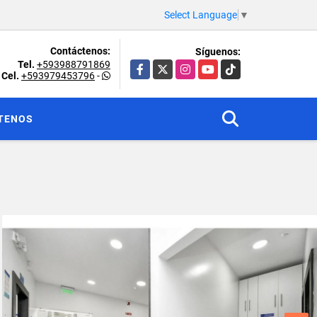
Select Language
▼
Contáctenos:
Síguenos:
Tel.
+593988791869
Facebook
X
Instagram
YouTube
TikTok
Cel.
+593979453796
-
TENOS