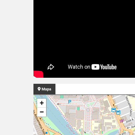
Mapa
+
−