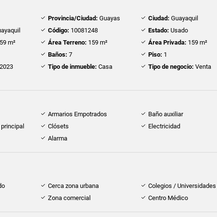
Provincia/Ciudad:
Guayas
Ciudad:
Guayaquil
ayaquil
Código:
10081248
Estado:
Usado
59 m²
Área Terreno:
159 m²
Área Privada:
159 m²
Baños:
7
Piso:
1
2023
Tipo de inmueble:
Casa
Tipo de negocio:
Venta
Armarios Empotrados
Baño auxiliar
principal
Clósets
Electricidad
Alarma
do
Cerca zona urbana
Colegios / Universidades
Zona comercial
Centro Médico