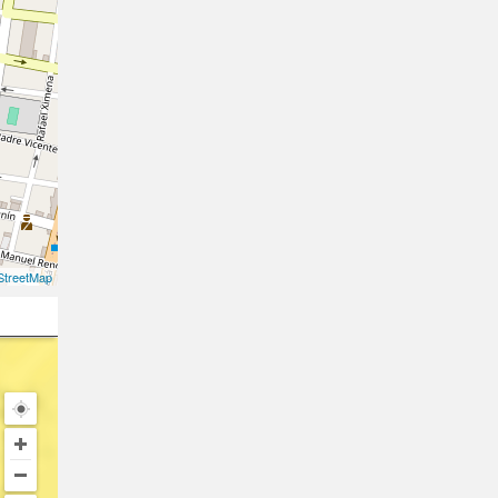
treetMap