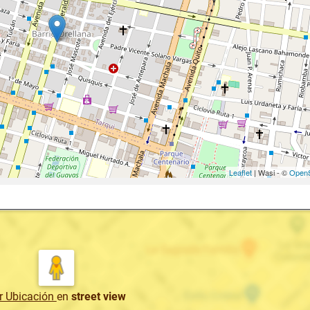
Leaflet
| Wasi - ©
OpenS
r Ubicación
en
street view