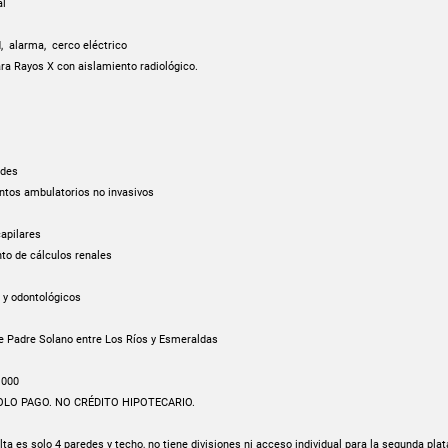
al
, alarma, cerco eléctrico
ra Rayos X con aislamiento radiológico.
ades
entos ambulatorios no invasivos
capilares
to de cálculos renales
 y odontológicos
le Padre Solano entre Los Ríos y Esmeraldas
.000
SOLO PAGO. NO CRÉDITO HIPOTECARIO.
ta es solo 4 paredes y techo, no tiene divisiones ni acceso individual para la segunda plat