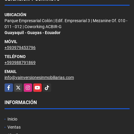
UBICACIÓN
Parque Empresarial Colón | Edif. Empresarial 3 | Mezanine Of. 010 -
011 - 012 | Coworking ACBIR-G
Guayaquil - Guayas - Ecuador
MÓVIL
+593979453796
TELÉFONO
+593988791869
EMAIL
info@vainversionesinmobiliarias.com
Facebook
X
Instagram
YouTube
TikTok
INFORMACIÓN
Inicio
Ventas