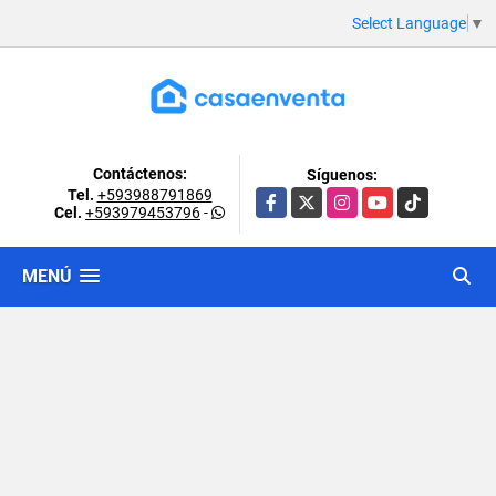
Select Language
▼
Contáctenos:
Síguenos:
Tel.
+593988791869
Facebook
X
Instagram
YouTube
TikTok
Cel.
+593979453796
-
MENÚ