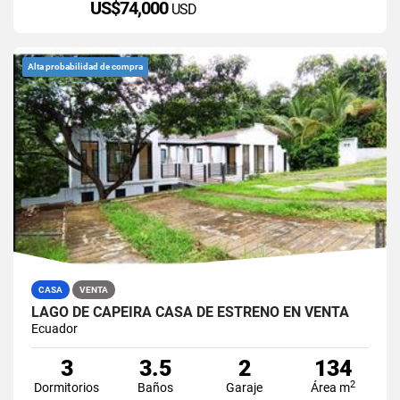
US$74,000
USD
Alta probabilidad de compra
CASA
VENTA
LAGO DE CAPEIRA CASA DE ESTRENO EN VENTA
Ecuador
3
3.5
2
134
2
Dormitorios
Baños
Garaje
Área m