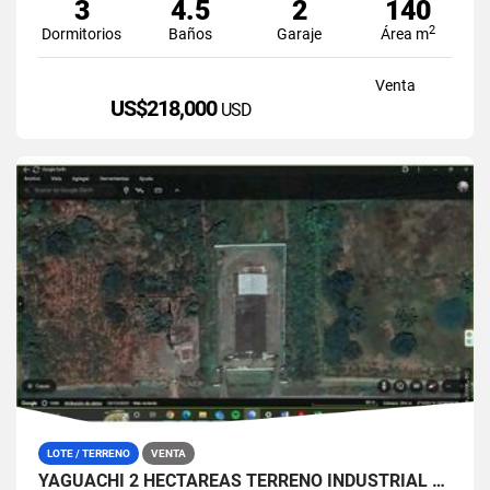
3
4.5
2
140
2
Dormitorios
Baños
Garaje
Área m
Venta
US$218,000
USD
LOTE / TERRENO
VENTA
YAGUACHI 2 HECTÁREAS TERRENO INDUSTRIAL EN VENTA | VIA MILAGRO KM 26