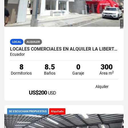
LOCAL
ALQUILER
LOCALES COMERCIALES EN ALQUILER LA LIBERTAD AV. 9 OCTUBRE
Ecuador
8
8.5
0
300
2
Dormitorios
Baños
Garaje
Área m
Alquiler
US$200
USD
SE ESCUCHAN PROPUESTAS
Alquilado