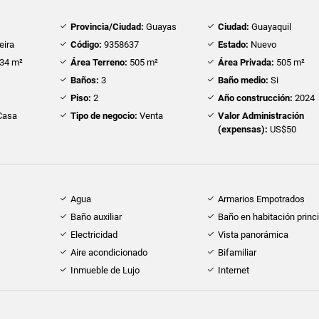
Provincia/Ciudad:
Guayas
Ciudad:
Guayaquil
eira
Código:
9358637
Estado:
Nuevo
34 m²
Área Terreno:
505 m²
Área Privada:
505 m²
Baños:
3
Baño medio:
Si
Piso:
2
Año construcción:
2024
Casa
Tipo de negocio:
Venta
Valor Administración
(expensas):
US$50
Agua
Armarios Empotrados
Baño auxiliar
Baño en habitación princi
Electricidad
Vista panorámica
Aire acondicionado
Bifamiliar
Inmueble de Lujo
Internet