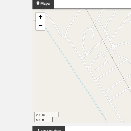
Mapa
+
−
200 m
500 ft