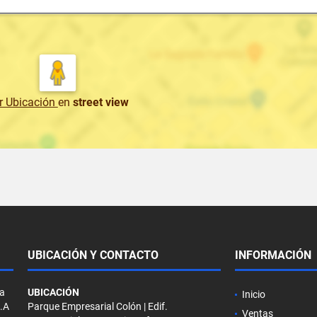
r Ubicación
en
street view
UBICACIÓN Y CONTACTO
INFORMACIÓN
la
UBICACIÓN
Inicio
S.A
Parque Empresarial Colón | Edif.
Ventas