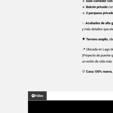
🔹
Sala-comedor con
🔹
Balcón privado
con
🔹
2 parqueos privad
✨
Acabados de alta 
y más detalles que ele
🌳
Terreno amplio
, i
📍 Ubicada en Lago de
(Proyecto de puente qu
un estilo de vida más 
💡
Casa 100% nueva
Video