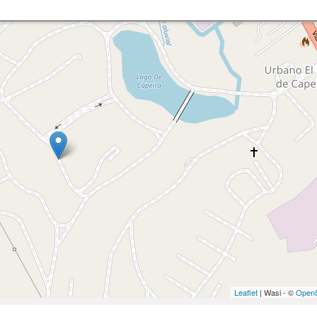
Leaflet
| Wasi - ©
OpenS