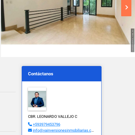
Contáctanos
CBR. LEONARDO VALLEJO C
+593979453796
info@vainversionesinmobiliarias.com