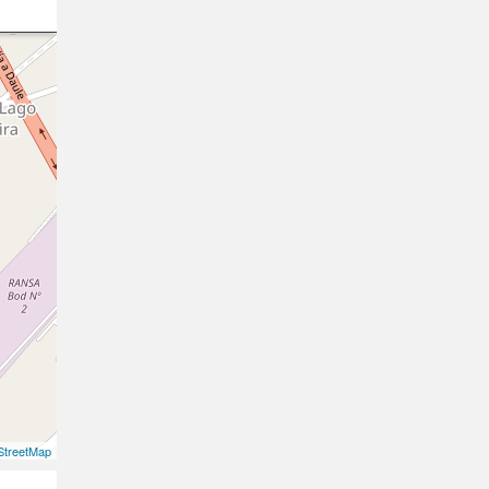
treetMap