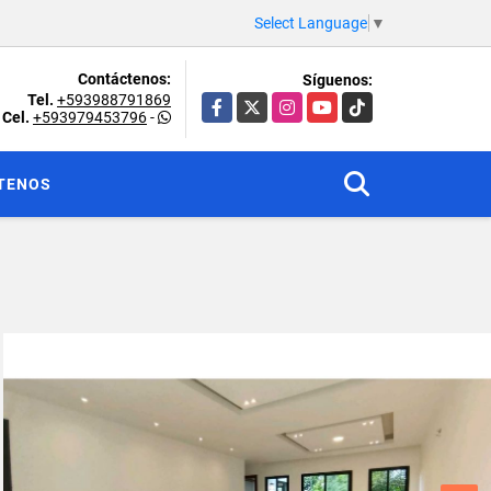
Select Language
▼
Contáctenos:
Síguenos:
Tel.
+593988791869
Facebook
X
Instagram
YouTube
TikTok
Cel.
+593979453796
-
TENOS