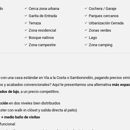
do
Cerca zona urbana
Cochera / Garaje
Garita de Entrada
Parques cercanos
Terraza
Urbanización Cerrada
Zona residencial
Zonas verdes
Bosque nativos
Lago
Zona campestre
Zona camping
 con una casa estándar en Vía a la Costa o Samborondón, pagando precios simi
s y acabados convencionales? Aquí te presentamos una alternativa
más espac
ados de lujo
, a un precio competitivo.
cción
en dos niveles bien distribuidos
ter con walk-in clóset y salida directa al patio)
 + medio baño de visitas
funcional