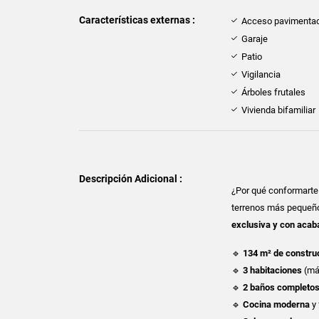
Características externas :
Acceso pavimenta
Garaje
Patio
Vigilancia
Árboles frutales
Vivienda bifamiliar
Descripción Adicional :
¿Por qué conformarte
terrenos más pequeño
exclusiva y con acab
🔹
134 m² de constru
🔹
3 habitaciones
(más
🔹
2 baños completos
🔹
Cocina moderna
y 