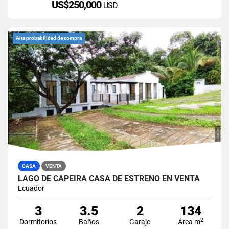
US$250,000
USD
Alta probabilidad de compra
CASA
VENTA
LAGO DE CAPEIRA CASA DE ESTRENO EN VENTA
Ecuador
3
3.5
2
134
2
Dormitorios
Baños
Garaje
Área m