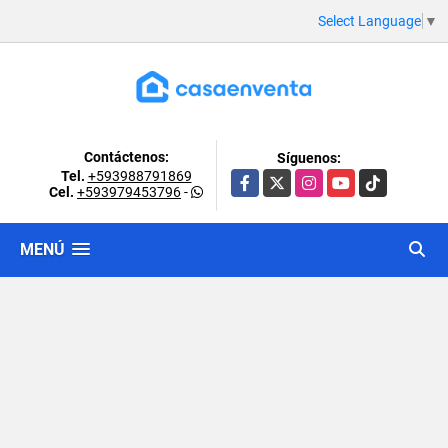
Select Language
▼
Contáctenos:
Síguenos:
Tel.
+593988791869
Facebook
X
Instagram
YouTube
TikTok
Cel.
+593979453796
-
MENÚ