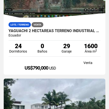
LOTE / TERRENO
VENTA
YAGUACHI 2 HECTÁREAS TERRENO INDUSTRIAL EN VENTA | VIA MILAGRO KM 26
Ecuador
24
0
29
1600
2
Dormitorios
Baños
Garaje
Área m
Venta
US$790,000
USD