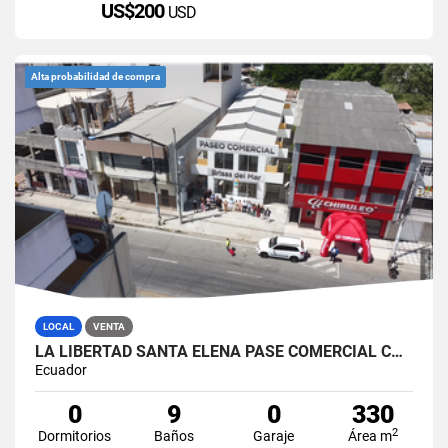
US$200
USD
Alta probabilidad de compra
LOCAL
VENTA
LA LIBERTAD SANTA ELENA PASE COMERCIAL CON 8 LOCALES EN VENTA
Ecuador
0
9
0
330
2
Dormitorios
Baños
Garaje
Área m