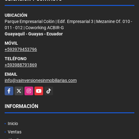
UBICACIÓN
Parque Empresarial Colón | Edif. Empresarial 3 | Mezanine Of. 010 -
011 - 012 | Coworking ACBIR-G
Guayaquil - Guayas - Ecuador
MÓVIL
+593979453796
TELÉFONO
+593988791869
EMAIL
info@vainversionesinmobiliarias.com
Facebook
X
Instagram
YouTube
TikTok
INFORMACIÓN
Inicio
Ventas