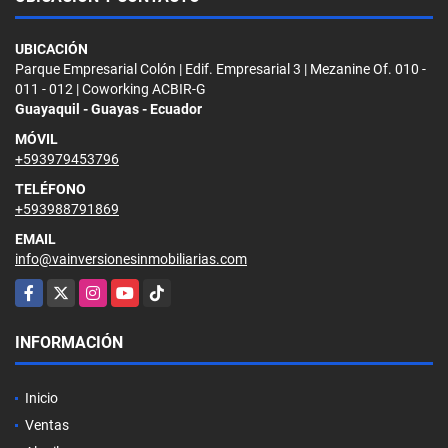
UBICACIÓN
Parque Empresarial Colón | Edif. Empresarial 3 | Mezanine Of. 010 -
011 - 012 | Coworking ACBIR-G
Guayaquil - Guayas - Ecuador
MÓVIL
+593979453796
TELÉFONO
+593988791869
EMAIL
info@vainversionesinmobiliarias.com
Facebook
X
Instagram
YouTube
TikTok
INFORMACIÓN
Inicio
Ventas