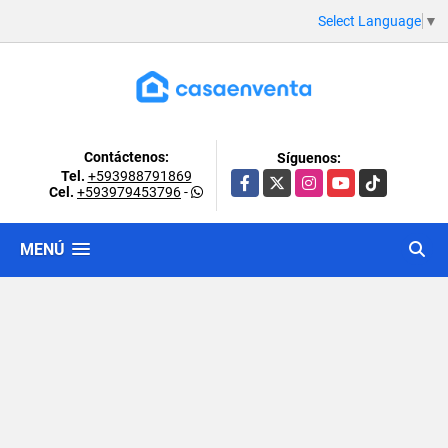
Select Language
▼
Contáctenos:
Síguenos:
Tel.
+593988791869
Facebook
X
Instagram
YouTube
TikTok
Cel.
+593979453796
-
MENÚ