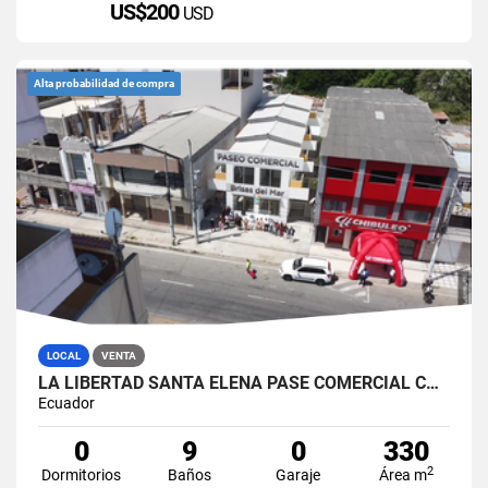
US$200
USD
Alta probabilidad de compra
LOCAL
VENTA
LA LIBERTAD SANTA ELENA PASE COMERCIAL CON 8 LOCALES EN VENTA
Ecuador
0
9
0
330
2
Dormitorios
Baños
Garaje
Área m