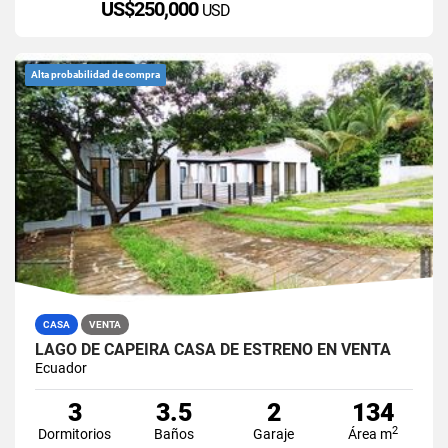
US$250,000
USD
Alta probabilidad de compra
CASA
VENTA
LAGO DE CAPEIRA CASA DE ESTRENO EN VENTA
Ecuador
3
3.5
2
134
2
Dormitorios
Baños
Garaje
Área m