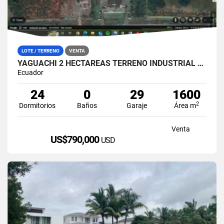
LOTE / TERRENO
VENTA
YAGUACHI 2 HECTÁREAS TERRENO INDUSTRIAL EN VENTA | VIA MILAGRO KM 26
Ecuador
24
0
29
1600
2
Dormitorios
Baños
Garaje
Área m
Venta
US$790,000
USD