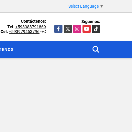
Select Language
▼
Contáctenos:
Síguenos:
Tel.
+593988791869
Facebook
X
Instagram
YouTube
TikTok
Cel.
+593979453796
-
TENOS