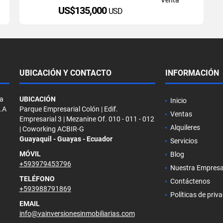
US$135,000
USD
UBICACIÓN Y CONTACTO
INFORMACIÓN
la
UBICACIÓN
Inicio
S.A
Parque Empresarial Colón | Edif.
Ventas
Empresarial 3 | Mezanine Of. 010 - 011 - 012
Alquileres
| Coworking ACBIR-G
Guayaquil - Guayas - Ecuador
Servicios
MÓVIL
Blog
+593979453796
Nuestra Empres
TELÉFONO
Contáctenos
+593988791869
Políticas de priv
EMAIL
info@vainversionesinmobiliarias.com