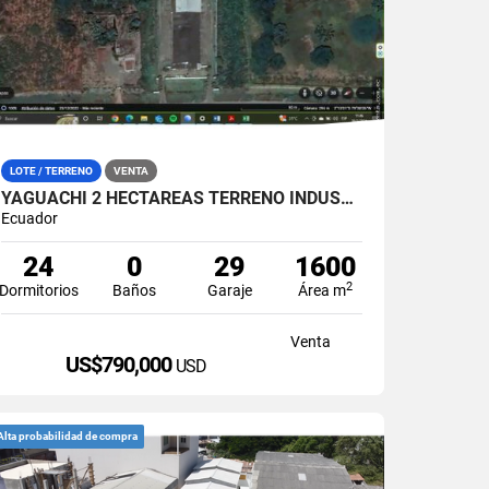
LOTE / TERRENO
VENTA
YAGUACHI 2 HECTÁREAS TERRENO INDUSTRIAL EN VENTA | VIA MILAGRO KM 26
Ecuador
24
0
29
1600
2
Dormitorios
Baños
Garaje
Área m
Venta
US$790,000
USD
Alta probabilidad de compra