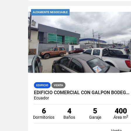
ALTAMENTE NEGOCIABLE
EDIFICIO
VENTA
EDIFICIO COMERCIAL CON GALPÓN BODEGA EN VENTA ZONA MÉDICA DURÁN NORTE
Ecuador
6
4
5
400
2
Dormitorios
Baños
Garaje
Área m
Venta