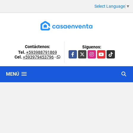
Select Language
▼
Contáctenos:
Síguenos:
Tel.
+593988791869
Facebook
X
Instagram
YouTube
TikTok
Cel.
+593979453796
-
MENÚ