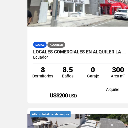
LOCAL
ALQUILER
LOCALES COMERCIALES EN ALQUILER LA LIBERTAD AV. 9 OCTUBRE
Ecuador
8
8.5
0
300
2
Dormitorios
Baños
Garaje
Área m
Alquiler
US$200
USD
Alta probabilidad de compra