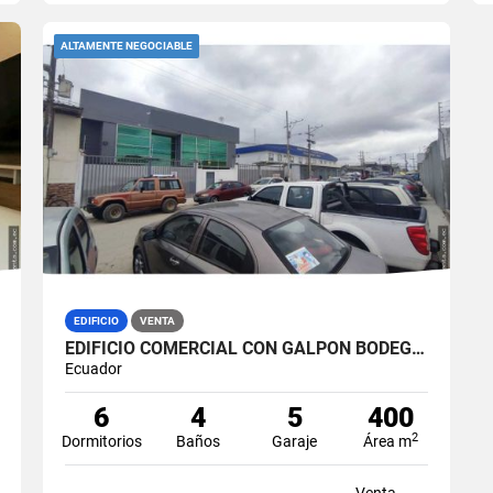
ALTAMENTE NEGOCIABLE
EDIFICIO
VENTA
EDIFICIO COMERCIAL CON GALPÓN BODEGA EN VENTA ZONA MÉDICA DURÁN NORTE
Ecuador
6
4
5
400
2
Dormitorios
Baños
Garaje
Área m
Venta