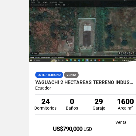
LOTE / TERRENO
VENTA
YAGUACHI 2 HECTÁREAS TERRENO INDUSTRIAL EN VENTA | VIA MILAGRO KM 26
Ecuador
24
0
29
1600
2
Dormitorios
Baños
Garaje
Área m
Venta
US$790,000
USD