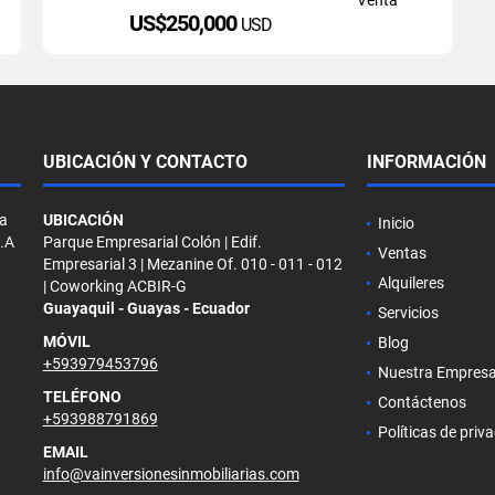
US$250,000
USD
UBICACIÓN Y CONTACTO
INFORMACIÓN
la
UBICACIÓN
Inicio
S.A
Parque Empresarial Colón | Edif.
Ventas
Empresarial 3 | Mezanine Of. 010 - 011 - 012
Alquileres
| Coworking ACBIR-G
Guayaquil - Guayas - Ecuador
Servicios
MÓVIL
Blog
+593979453796
Nuestra Empres
TELÉFONO
Contáctenos
+593988791869
Políticas de priv
EMAIL
info@vainversionesinmobiliarias.com