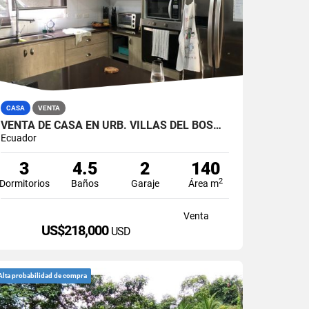
CASA
VENTA
VENTA DE CASA EN URB. VILLAS DEL BOSQUE, VÍA A LA COSTA
Ecuador
3
4.5
2
140
2
Dormitorios
Baños
Garaje
Área m
Venta
US$218,000
USD
Alta probabilidad de compra