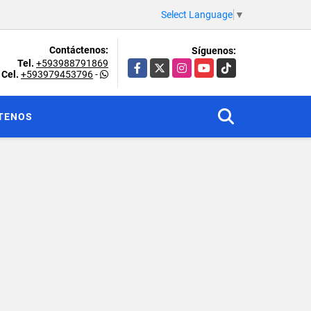
Select Language
▼
Contáctenos:
Síguenos:
Tel.
+593988791869
Facebook
X
Instagram
YouTube
TikTok
Cel.
+593979453796
-
TENOS