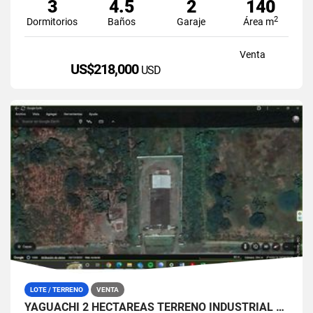
3
4.5
2
140
2
Dormitorios
Baños
Garaje
Área m
Venta
US$218,000
USD
LOTE / TERRENO
VENTA
YAGUACHI 2 HECTÁREAS TERRENO INDUSTRIAL EN VENTA | VIA MILAGRO KM 26