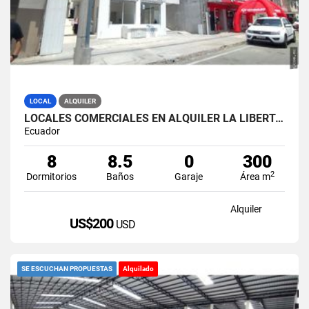
LOCAL
ALQUILER
LOCALES COMERCIALES EN ALQUILER LA LIBERTAD AV. 9 OCTUBRE
Ecuador
8
8.5
0
300
2
Dormitorios
Baños
Garaje
Área m
Alquiler
US$200
USD
SE ESCUCHAN PROPUESTAS
Alquilado