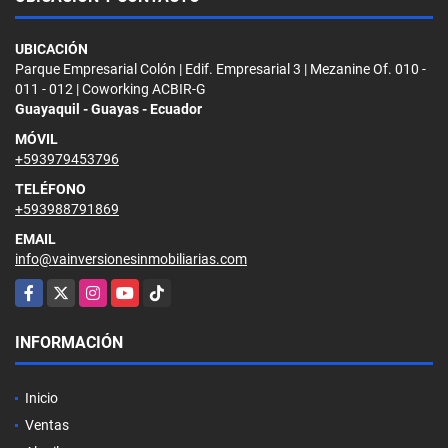
UBICACIÓN
Parque Empresarial Colón | Edif. Empresarial 3 | Mezanine Of. 010 -
011 - 012 | Coworking ACBIR-G
Guayaquil - Guayas - Ecuador
MÓVIL
+593979453796
TELÉFONO
+593988791869
EMAIL
info@vainversionesinmobiliarias.com
Facebook
X
Instagram
YouTube
TikTok
INFORMACIÓN
Inicio
Ventas