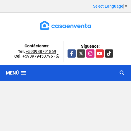
Select Language
▼
Contáctenos:
Síguenos:
Tel.
+593988791869
Facebook
X
Instagram
YouTube
TikTok
Cel.
+593979453796
-
MENÚ