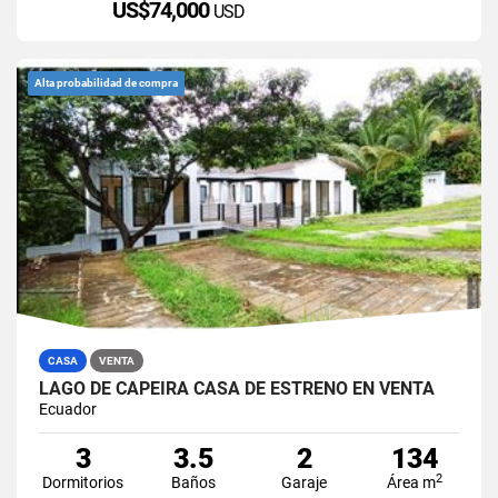
US$74,000
USD
Alta probabilidad de compra
CASA
VENTA
LAGO DE CAPEIRA CASA DE ESTRENO EN VENTA
Ecuador
3
3.5
2
134
2
Dormitorios
Baños
Garaje
Área m