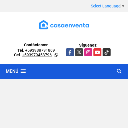
Select Language
▼
Contáctenos:
Síguenos:
Tel.
+593988791869
Facebook
X
Instagram
YouTube
TikTok
Cel.
+593979453796
-
MENÚ