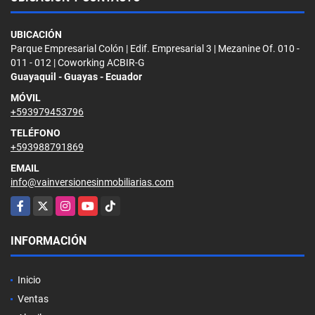
UBICACIÓN
Parque Empresarial Colón | Edif. Empresarial 3 | Mezanine Of. 010 -
011 - 012 | Coworking ACBIR-G
Guayaquil - Guayas - Ecuador
MÓVIL
+593979453796
TELÉFONO
+593988791869
EMAIL
info@vainversionesinmobiliarias.com
Facebook
X
Instagram
YouTube
TikTok
INFORMACIÓN
Inicio
Ventas