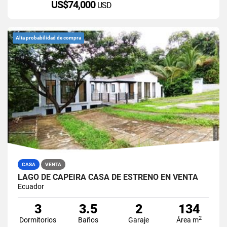
US$74,000
USD
Alta probabilidad de compra
CASA
VENTA
LAGO DE CAPEIRA CASA DE ESTRENO EN VENTA
Ecuador
3
3.5
2
134
2
Dormitorios
Baños
Garaje
Área m