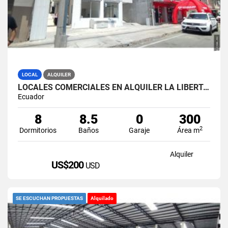
LOCAL
ALQUILER
LOCALES COMERCIALES EN ALQUILER LA LIBERTAD AV. 9 OCTUBRE
Ecuador
8
8.5
0
300
2
Dormitorios
Baños
Garaje
Área m
Alquiler
US$200
USD
SE ESCUCHAN PROPUESTAS
Alquilado