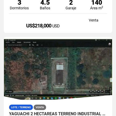
3
4.5
2
140
2
Dormitorios
Baños
Garaje
Área m
Venta
US$218,000
USD
LOTE / TERRENO
VENTA
YAGUACHI 2 HECTÁREAS TERRENO INDUSTRIAL EN VENTA | VIA MILAGRO KM 26