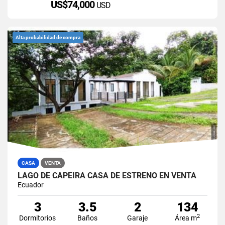
US$74,000
USD
Alta probabilidad de compra
CASA
VENTA
LAGO DE CAPEIRA CASA DE ESTRENO EN VENTA
Ecuador
3
3.5
2
134
2
Dormitorios
Baños
Garaje
Área m