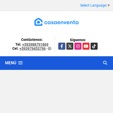
Select Language
▼
Contáctenos:
Síguenos:
Tel.
+593988791869
Facebook
X
Instagram
YouTube
TikTok
Cel.
+593979453796
-
MENÚ