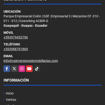
UBICACIÓN
Parque Empresarial Colón | Edif. Empresarial 3 | Mezanine Of. 010 -
011 - 012 | Coworking ACBIR-G
Guayaquil - Guayas - Ecuador
MÓVIL
+593979453796
TELÉFONO
+593988791869
EMAIL
info@vainversionesinmobiliarias.com
Facebook
X
Instagram
YouTube
TikTok
INFORMACIÓN
Inicio
Ventas