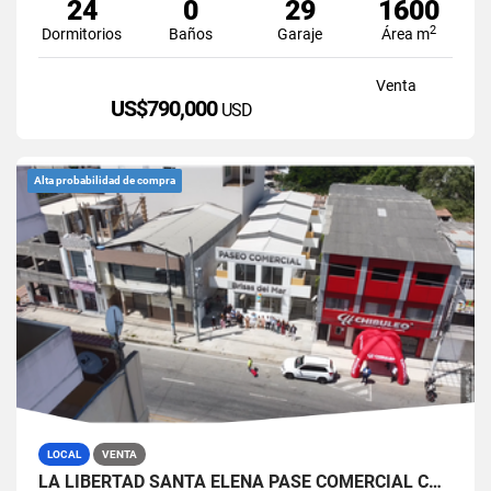
24
0
29
1600
2
Dormitorios
Baños
Garaje
Área m
Venta
US$790,000
USD
Alta probabilidad de compra
LOCAL
VENTA
LA LIBERTAD SANTA ELENA PASE COMERCIAL CON 8 LOCALES EN VENTA