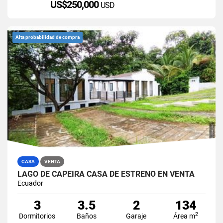
US$250,000
USD
Alta probabilidad de compra
CASA
VENTA
LAGO DE CAPEIRA CASA DE ESTRENO EN VENTA
Ecuador
3
3.5
2
134
2
Dormitorios
Baños
Garaje
Área m