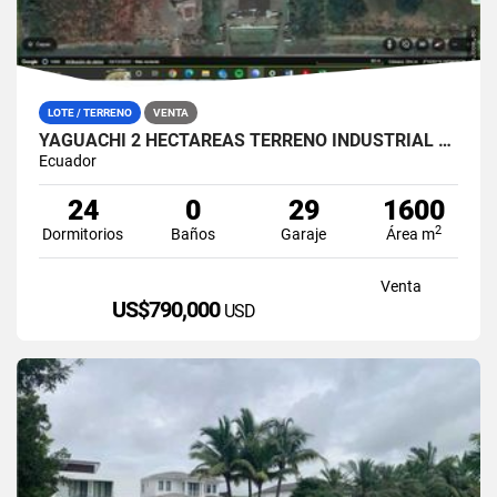
LOTE / TERRENO
VENTA
YAGUACHI 2 HECTÁREAS TERRENO INDUSTRIAL EN VENTA | VIA MILAGRO KM 26
Ecuador
24
0
29
1600
2
Dormitorios
Baños
Garaje
Área m
Venta
US$790,000
USD