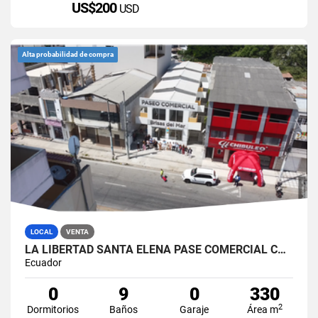
US$200
USD
Alta probabilidad de compra
LOCAL
VENTA
LA LIBERTAD SANTA ELENA PASE COMERCIAL CON 8 LOCALES EN VENTA
Ecuador
0
9
0
330
2
Dormitorios
Baños
Garaje
Área m