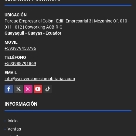
UBICACIÓN
Parque Empresarial Colón | Edif. Empresarial 3 | Mezanine Of. 010 -
011 - 012 | Coworking ACBIR-G
Guayaquil - Guayas - Ecuador
MÓVIL
+593979453796
TELÉFONO
+593988791869
EMAIL
info@vainversionesinmobiliarias.com
Facebook
X
Instagram
YouTube
TikTok
INFORMACIÓN
Inicio
Ventas