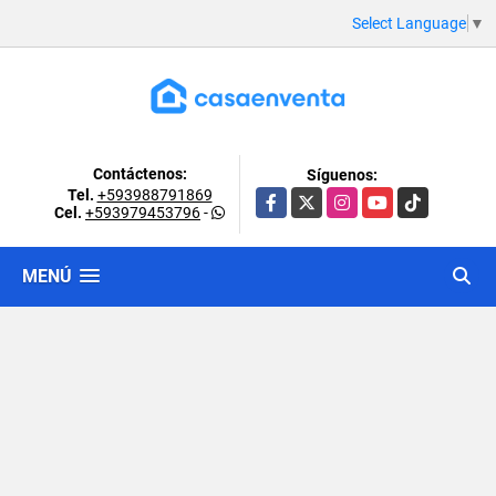
Select Language
▼
Contáctenos:
Síguenos:
Tel.
+593988791869
Facebook
X
Instagram
YouTube
TikTok
Cel.
+593979453796
-
MENÚ