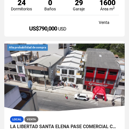
24
0
29
1600
2
Dormitorios
Baños
Garaje
Área m
Venta
US$790,000
USD
Alta probabilidad de compra
LOCAL
VENTA
LA LIBERTAD SANTA ELENA PASE COMERCIAL CON 8 LOCALES EN VENTA