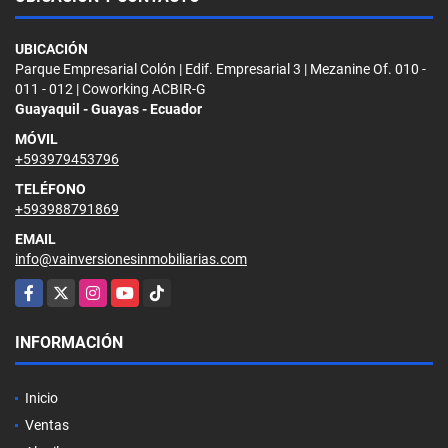
UBICACIÓN
Parque Empresarial Colón | Edif. Empresarial 3 | Mezanine Of. 010 -
011 - 012 | Coworking ACBIR-G
Guayaquil - Guayas - Ecuador
MÓVIL
+593979453796
TELÉFONO
+593988791869
EMAIL
info@vainversionesinmobiliarias.com
Facebook
X
Instagram
YouTube
TikTok
INFORMACIÓN
Inicio
Ventas