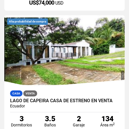
US$74,000
USD
Alta probabilidad de compra
CASA
VENTA
LAGO DE CAPEIRA CASA DE ESTRENO EN VENTA
Ecuador
3
3.5
2
134
2
Dormitorios
Baños
Garaje
Área m