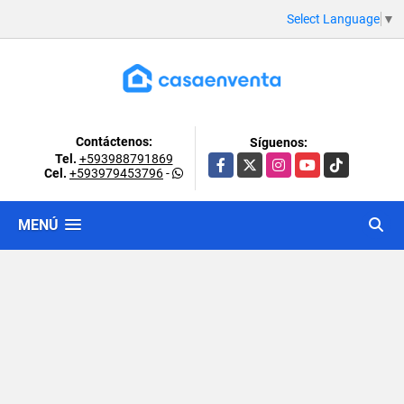
Select Language
▼
Contáctenos:
Síguenos:
Tel.
+593988791869
Facebook
X
Instagram
YouTube
TikTok
Cel.
+593979453796
-
MENÚ