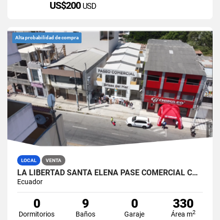
US$200
USD
Alta probabilidad de compra
LOCAL
VENTA
LA LIBERTAD SANTA ELENA PASE COMERCIAL CON 8 LOCALES EN VENTA
Ecuador
0
9
0
330
2
Dormitorios
Baños
Garaje
Área m