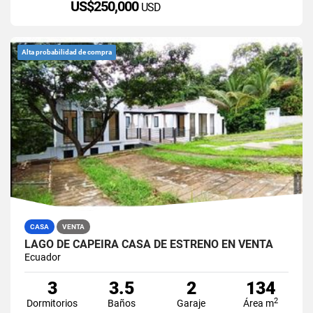
US$250,000
USD
Alta probabilidad de compra
CASA
VENTA
LAGO DE CAPEIRA CASA DE ESTRENO EN VENTA
Ecuador
3
3.5
2
134
2
Dormitorios
Baños
Garaje
Área m