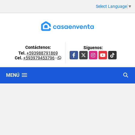
Select Language
▼
Contáctenos:
Síguenos:
Tel.
+593988791869
Facebook
X
Instagram
YouTube
TikTok
Cel.
+593979453796
-
MENÚ