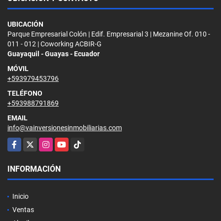
UBICACIÓN
Parque Empresarial Colón | Edif. Empresarial 3 | Mezanine Of. 010 -
011 - 012 | Coworking ACBIR-G
Guayaquil - Guayas - Ecuador
MÓVIL
+593979453796
TELÉFONO
+593988791869
EMAIL
info@vainversionesinmobiliarias.com
Facebook
X
Instagram
YouTube
TikTok
INFORMACIÓN
Inicio
Ventas