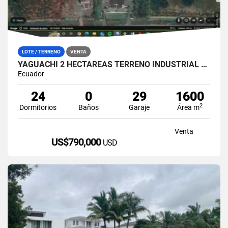
LOTE / TERRENO
VENTA
YAGUACHI 2 HECTÁREAS TERRENO INDUSTRIAL EN VENTA | VIA MILAGRO KM 26
Ecuador
24
0
29
1600
2
Dormitorios
Baños
Garaje
Área m
Venta
US$790,000
USD