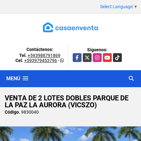
Select Language
▼
Contáctenos:
Síguenos:
Tel.
+593988791869
Facebook
X
Instagram
YouTube
TikTok
Cel.
+593979453796
-
MENÚ
VENTA DE 2 LOTES DOBLES PARQUE DE
LA PAZ LA AURORA (VICSZO)
Código.
9830040