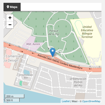
Mapa
+
−
200 m
500 ft
Leaflet
| Wasi - ©
OpenStreetMap