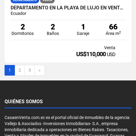
DEPARTAMENTO
VENTA
DEPARTAMENTO EN LA PLAYA DE LUJO EN VENTA PUNTA BLANCA SANTA ELENA
Ecuador
2
2
1
66
2
Dormitorios
Baños
Garaje
Área m
Venta
US$110,000
USD
Siguiente
1
2
3
»
QUIÉNES SOMOS
CasaenVenta.com.ec es el portal oficial de inmuebles de la agencia:
Vallejo & Asociados -Inversiones Inmobiliarias- S.A , empresa
inmobiliaria dedicada a operaciones en Bienes Raíces. Tasaciones,
Venta y Alquiler de inmuebles en la ciudad de Guayaquil, Guayas,