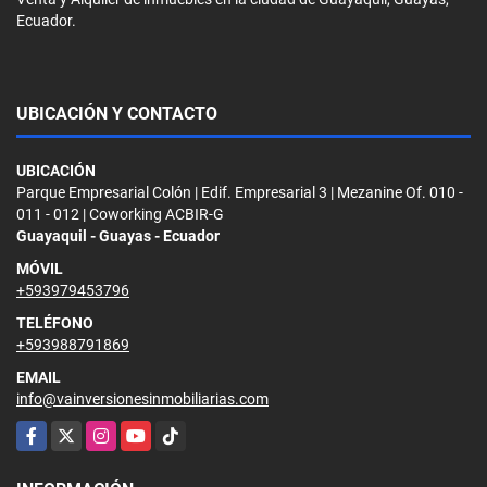
Ecuador.
UBICACIÓN Y CONTACTO
UBICACIÓN
Parque Empresarial Colón | Edif. Empresarial 3 | Mezanine Of. 010 -
011 - 012 | Coworking ACBIR-G
Guayaquil - Guayas - Ecuador
MÓVIL
+593979453796
TELÉFONO
+593988791869
EMAIL
info@vainversionesinmobiliarias.com
Facebook
X
Instagram
YouTube
TikTok