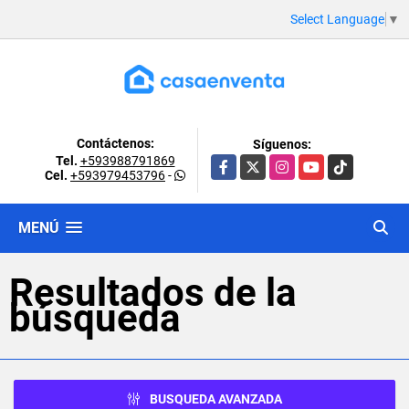
Select Language
▼
Contáctenos:
Síguenos:
Tel.
+593988791869
Facebook
X
Instagram
YouTube
TikTok
Cel.
+593979453796
-
MENÚ
Resultados de la
búsqueda
BUSQUEDA AVANZADA