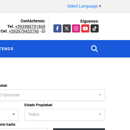
Select Language
▼
Contáctenos:
Síguenos:
Tel.
+593988791869
Facebook
X
Instagram
YouTube
TikTok
Cel.
+593979453796
-
TENOS
udad:
0 Opciones
Estado Propiedad:
Todos
ecio hasta: