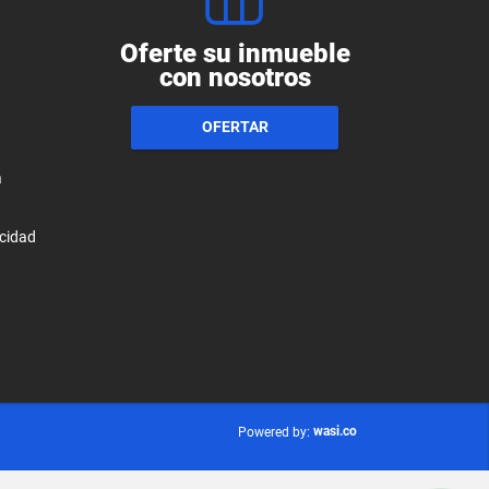
Oferte su inmueble
con nosotros
OFERTAR
a
acidad
wasi.co
Powered by: