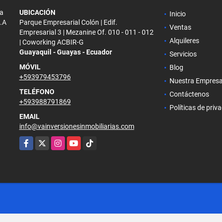
la
UBICACIÓN
Inicio
S.A
Parque Empresarial Colón | Edif.
Ventas
Empresarial 3 | Mezanine Of. 010 - 011 - 012
Alquileres
| Coworking ACBIR-G
Guayaquil - Guayas - Ecuador
Servicios
MÓVIL
Blog
+593979453796
Nuestra Empres
TELÉFONO
Contáctenos
+593988791869
Políticas de priv
EMAIL
info@vainversionesinmobiliarias.com
Facebook
X
Instagram
YouTube
TikTok