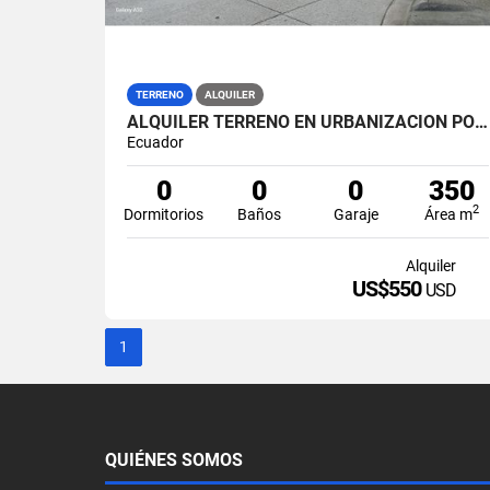
TERRENO
ALQUILER
ALQUILER TERRENO EN URBANIZACION POLARIS NORTE DE GUAYAQUIL (SAALV)
Ecuador
0
0
0
350
2
Dormitorios
Baños
Garaje
Área m
Alquiler
US$550
USD
1
QUIÉNES SOMOS