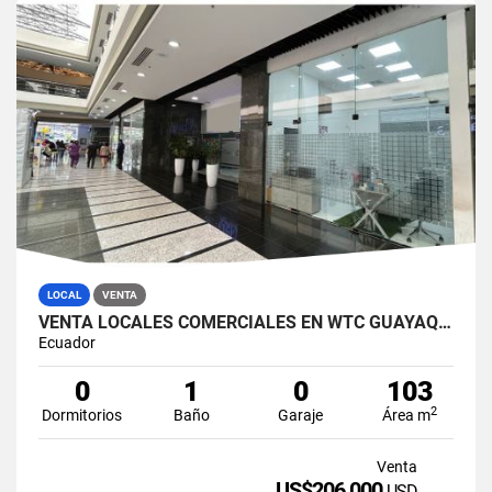
LOCAL
VENTA
VENTA LOCALES COMERCIALES EN WTC GUAYAQUIL (MONIJ)
Ecuador
0
1
0
103
2
Dormitorios
Baño
Garaje
Área m
Venta
US$206,000
USD