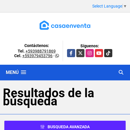
Select Language
▼
Contáctenos:
Síguenos:
Tel.
+593988791869
Facebook
X
Instagram
YouTube
TikTok
Cel.
+593979453796
-
MENÚ
Resultados de la
búsqueda
BUSQUEDA AVANZADA