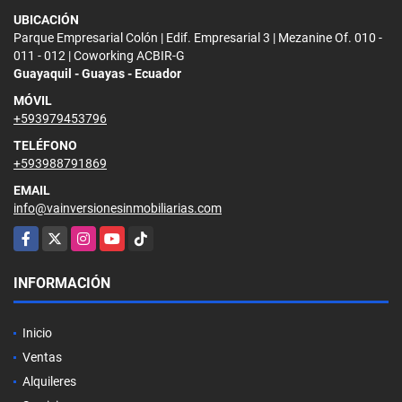
UBICACIÓN
Parque Empresarial Colón | Edif. Empresarial 3 | Mezanine Of. 010 -
011 - 012 | Coworking ACBIR-G
Guayaquil - Guayas - Ecuador
MÓVIL
+593979453796
TELÉFONO
+593988791869
EMAIL
info@vainversionesinmobiliarias.com
Facebook
X
Instagram
YouTube
TikTok
INFORMACIÓN
Inicio
Ventas
Alquileres