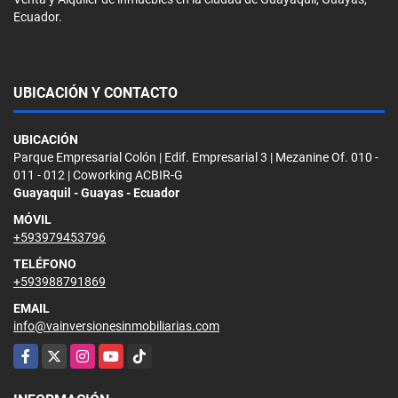
Ecuador.
UBICACIÓN Y CONTACTO
UBICACIÓN
Parque Empresarial Colón | Edif. Empresarial 3 | Mezanine Of. 010 -
011 - 012 | Coworking ACBIR-G
Guayaquil - Guayas - Ecuador
MÓVIL
+593979453796
TELÉFONO
+593988791869
EMAIL
info@vainversionesinmobiliarias.com
Facebook
X
Instagram
YouTube
TikTok