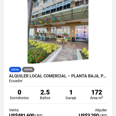
LOCAL
VENTA
ALQUILER LOCAL COMERCIAL – PLANTA BAJA, PUERTO SANTA ANA GUAYAQUIL
Ecuador
0
2.5
1
172
2
Dormitorios
Baños
Garaje
Área m
Venta
Alquiler
US$481,600
US$3,250
USD
USD