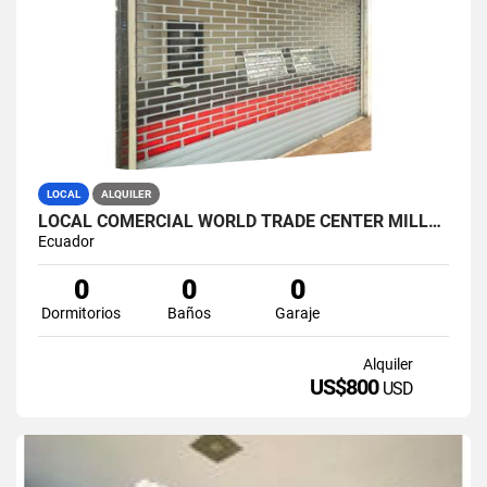
LOCAL
ALQUILER
LOCAL COMERCIAL WORLD TRADE CENTER MILLENIUM GALERY
Ecuador
0
0
0
Dormitorios
Baños
Garaje
Alquiler
US$800
USD