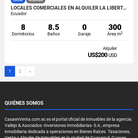
LOCAL
ALQUILER
LOCALES COMERCIALES EN ALQUILER LA LIBERTAD AV. 9 OCTUBRE
Ecuador
8
8.5
0
300
2
Dormitorios
Baños
Garaje
Área m
Alquiler
US$200
USD
Siguiente
1
2
»
QUIÉNES SOMOS
CasaenVenta.com.ec es el portal oficial de inmuebles de la agencia:
Vallejo & Asociados -Inversiones Inmobiliarias- S.A , empresa
inmobiliaria dedicada a operaciones en Bienes Raíces. Tasaciones,
Venta y Alquiler de inmuebles en la ciudad de Guayaquil, Guayas,