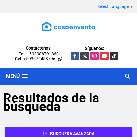
Select Language
▼
Contáctenos:
Síguenos:
Tel.
+593988791869
Facebook
X
Instagram
YouTube
TikTok
Cel.
+593979453796
-
MENÚ
Resultados de la
búsqueda
BUSQUEDA AVANZADA