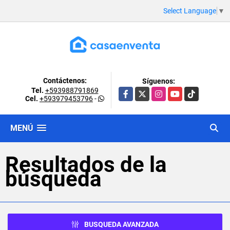
Select Language
▼
Contáctenos:
Síguenos:
Tel.
+593988791869
Facebook
X
Instagram
YouTube
TikTok
Cel.
+593979453796
-
MENÚ
Resultados de la
búsqueda
BUSQUEDA AVANZADA