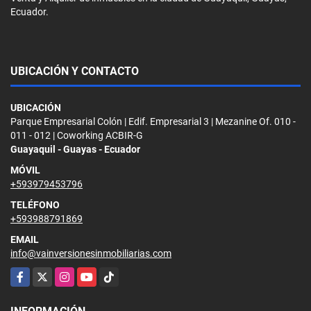
Ecuador.
UBICACIÓN Y CONTACTO
UBICACIÓN
Parque Empresarial Colón | Edif. Empresarial 3 | Mezanine Of. 010 -
011 - 012 | Coworking ACBIR-G
Guayaquil - Guayas - Ecuador
MÓVIL
+593979453796
TELÉFONO
+593988791869
EMAIL
info@vainversionesinmobiliarias.com
Facebook
X
Instagram
YouTube
TikTok