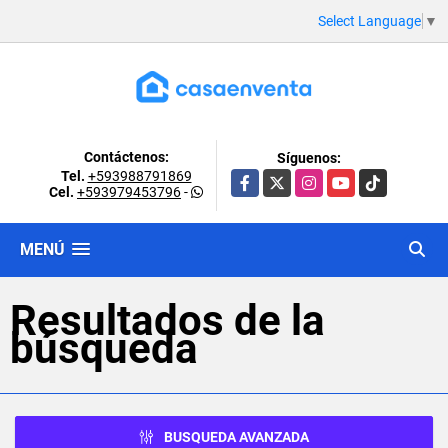
Select Language
▼
Contáctenos:
Síguenos:
Tel.
+593988791869
Facebook
X
Instagram
YouTube
TikTok
Cel.
+593979453796
-
MENÚ
Resultados de la
búsqueda
BUSQUEDA AVANZADA