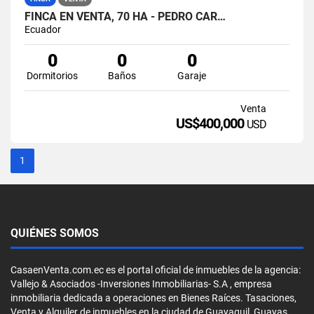
FINCA EN VENTA, 70 HA - PEDRO CAR…
Ecuador
0
0
0
Dormitorios
Baños
Garaje
Venta
US$400,000
USD
1
QUIÉNES SOMOS
CasaenVenta.com.ec es el portal oficial de inmuebles de la agencia:
Vallejo & Asociados -Inversiones Inmobiliarias- S.A , empresa
inmobiliaria dedicada a operaciones en Bienes Raíces. Tasaciones,
Venta y Alquiler de inmuebles en la ciudad de Guayaquil, Guayas,