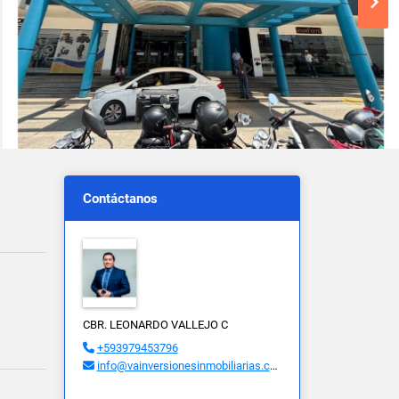
Contáctanos
CBR. LEONARDO VALLEJO C
+593979453796
info@vainversionesinmobiliarias.com