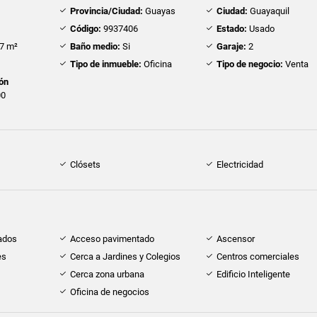
Provincia/Ciudad:
Guayas
Ciudad:
Guayaquil
Código:
9937406
Estado:
Usado
7 m²
Baño medio:
Si
Garaje:
2
Tipo de inmueble:
Oficina
Tipo de negocio:
Venta
ión
00
Clósets
Electricidad
ados
Acceso pavimentado
Ascensor
es
Cerca a Jardines y Colegios
Centros comerciales
Cerca zona urbana
Edificio Inteligente
Oficina de negocios