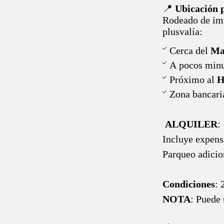
📍
Ubicación p
Rodeado de imp
plusvalía:
Cerca del
Mal
A pocos minu
Próximo al
H
Zona bancaria
ALQUILER
:
Incluye expens
Parqueo adicio
Condiciones
: 
NOTA
: Puede 