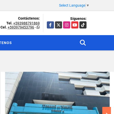
Select Language
▼
Contáctenos:
Síguenos:
Tel.
+593988791869
Facebook
X
Instagram
YouTube
TikTok
Cel.
+593979453796
-
TENOS