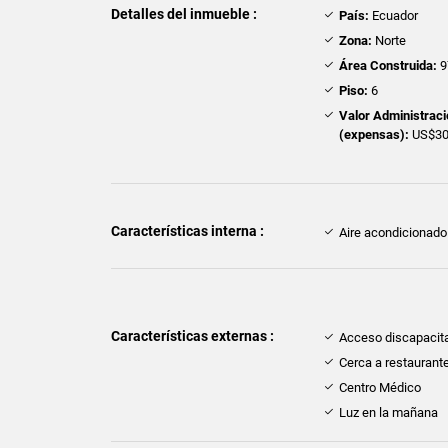
Detalles del inmueble :
País:
Ecuador
Zona:
Norte
Área Construida:
9
Piso:
6
Valor Administrac
(expensas):
US$3
Características interna :
Aire acondicionado
Características externas :
Acceso discapacit
Cerca a restaurant
Centro Médico
Luz en la mañana