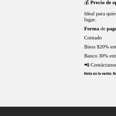
💰
Precio de 
Ideal para qui
lugar.
Forma
de
pag
Contado
Biess $20% en
Banco 30% ent
📲 Contáctanos
Nota en la venta: N