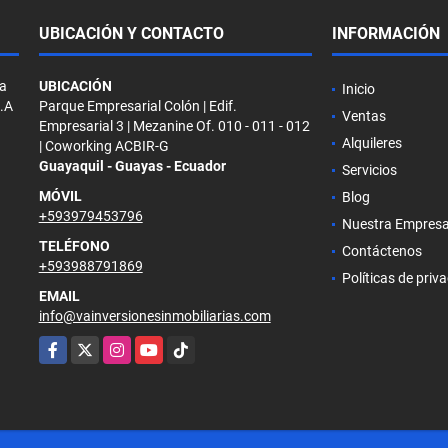
UBICACIÓN Y CONTACTO
INFORMACIÓN
la
UBICACIÓN
Inicio
S.A
Parque Empresarial Colón | Edif.
Ventas
Empresarial 3 | Mezanine Of. 010 - 011 - 012
Alquileres
| Coworking ACBIR-G
Guayaquil - Guayas - Ecuador
Servicios
MÓVIL
Blog
+593979453796
Nuestra Empres
TELÉFONO
Contáctenos
+593988791869
Políticas de priv
EMAIL
info@vainversionesinmobiliarias.com
Facebook
X
Instagram
YouTube
TikTok