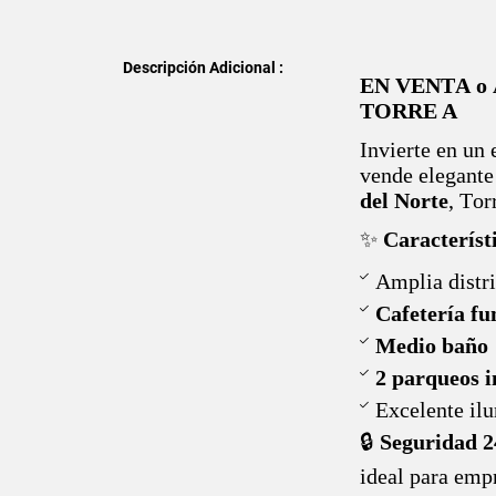
Descripción Adicional :
EN VENTA o
TORRE A
Invierte en un 
vende elegante
del Norte
, Tor
✨
Característ
Amplia distr
Cafetería fu
Medio baño
2 parqueos i
Excelente il
🔒
Seguridad 2
ideal para empr