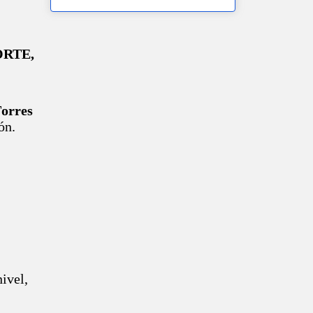
ORTE,
orres
ón.
nivel,