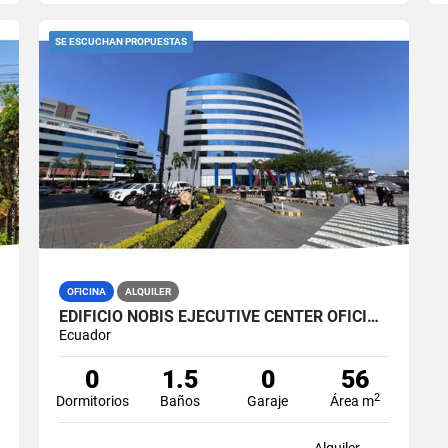
SE ESCUCHAN PROPUESTAS
OFICINA
ALQUILER
EDIFICIO NOBIS EJECUTIVE CENTER OFICINA 60M2 EN ALQUILER AMOBLADA
Ecuador
0
1.5
0
56
2
Dormitorios
Baños
Garaje
Área m
Alquiler