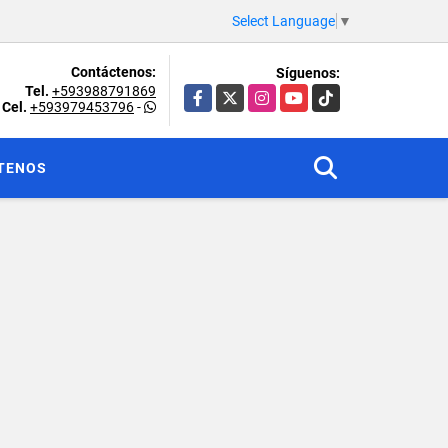
Select Language
▼
Contáctenos:
Síguenos:
Tel.
+593988791869
Facebook
X
Instagram
YouTube
TikTok
Cel.
+593979453796
-
TENOS