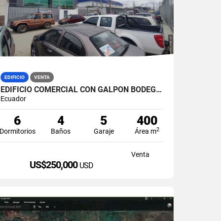
EDIFICIO
VENTA
EDIFICIO COMERCIAL CON GALPÓN BODEGA EN VENTA ZONA MÉDICA DURÁN NORTE
Ecuador
6
4
5
400
2
Dormitorios
Baños
Garaje
Área m
Venta
US$250,000
USD