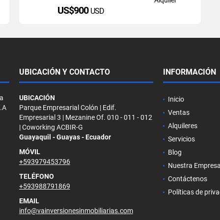
US$900
USD
UBICACIÓN Y CONTACTO
INFORMACIÓN
la
UBICACIÓN
Inicio
S.A
Parque Empresarial Colón | Edif.
Ventas
Empresarial 3 | Mezanine Of. 010 - 011 - 012
Alquileres
| Coworking ACBIR-G
Guayaquil - Guayas - Ecuador
Servicios
MÓVIL
Blog
+593979453796
Nuestra Empres
TELÉFONO
Contáctenos
+593988791869
Políticas de priv
EMAIL
info@vainversionesinmobiliarias.com