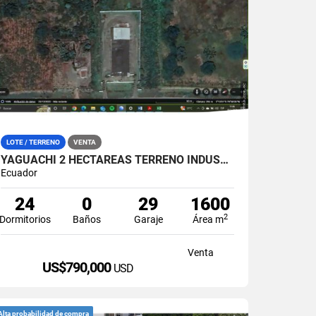
LOTE / TERRENO
VENTA
YAGUACHI 2 HECTÁREAS TERRENO INDUSTRIAL EN VENTA | VIA MILAGRO KM 26
Ecuador
24
0
29
1600
2
Dormitorios
Baños
Garaje
Área m
Venta
US$790,000
USD
Alta probabilidad de compra