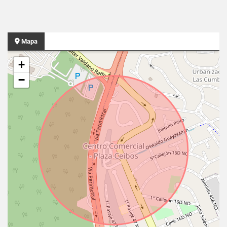
Mapa
+
−