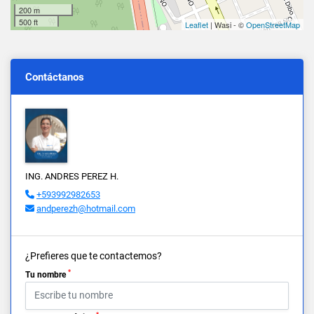
200 m
500 ft
Leaflet
| Wasi - ©
OpenStreetMap
Contáctanos
ING. ANDRES PEREZ H.
+593992982653
andperezh@hotmail.com
¿Prefieres que te contactemos?
*
Tu nombre