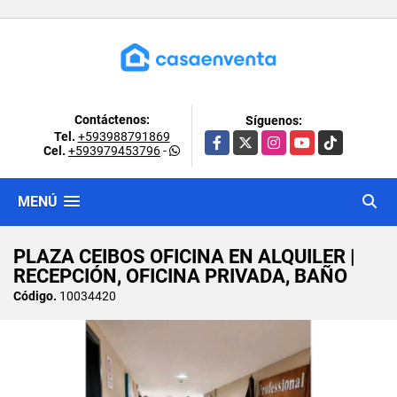
Contáctenos:
Síguenos:
Tel.
+593988791869
Facebook
X
Instagram
YouTube
TikTok
Cel.
+593979453796
-
MENÚ
PLAZA CEIBOS OFICINA EN ALQUILER |
RECEPCIÓN, OFICINA PRIVADA, BAÑO
Código.
10034420