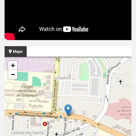
Mapa
+
−