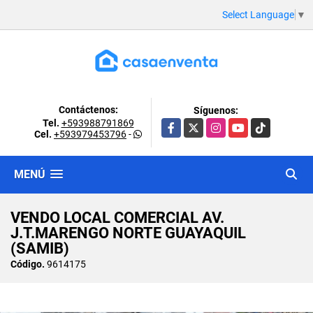
Select Language
▼
Contáctenos:
Síguenos:
Tel.
+593988791869
Facebook
X
Instagram
YouTube
TikTok
Cel.
+593979453796
-
MENÚ
VENDO LOCAL COMERCIAL AV.
J.T.MARENGO NORTE GUAYAQUIL
(SAMIB)
Código.
9614175