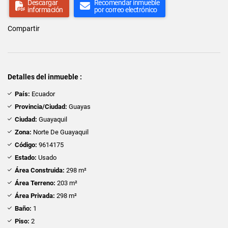
Descargar
Recomendar inmueble
información
por correo electrónico
Compartir
Detalles del inmueble :
País:
Ecuador
Provincia/Ciudad:
Guayas
Ciudad:
Guayaquil
Zona:
Norte De Guayaquil
Código:
9614175
Estado:
Usado
Área Construida:
298 m²
Área Terreno:
203 m²
Área Privada:
298 m²
Baño:
1
Piso:
2