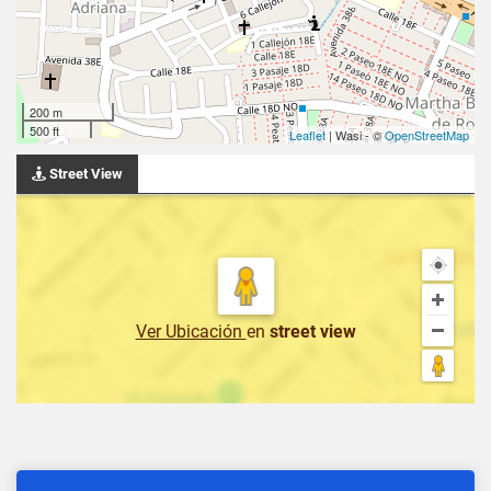
200 m
500 ft
Leaflet
| Wasi - ©
OpenStreetMap
Street View
Ver Ubicación
en
street view