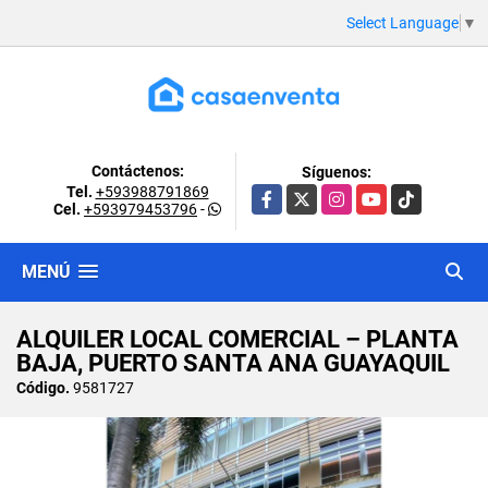
Select Language
▼
Contáctenos:
Síguenos:
Tel.
+593988791869
Facebook
X
Instagram
YouTube
TikTok
Cel.
+593979453796
-
MENÚ
ALQUILER LOCAL COMERCIAL – PLANTA
BAJA, PUERTO SANTA ANA GUAYAQUIL
Código.
9581727