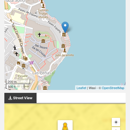
200 m
500 ft
Leaflet
| Wasi - ©
OpenStreetMap
Street View