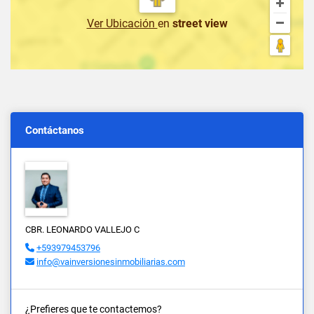
Ver Ubicación
en
street view
Contáctanos
CBR. LEONARDO VALLEJO C
+593979453796
info@vainversionesinmobiliarias.com
¿Prefieres que te contactemos?