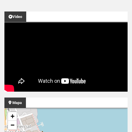
Video
Mapa
+
−