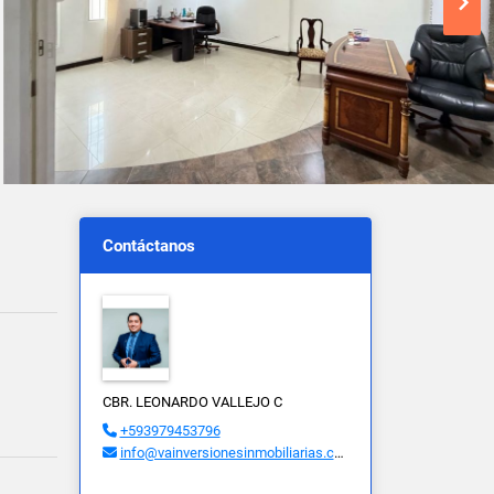
Contáctanos
CBR. LEONARDO VALLEJO C
+593979453796
info@vainversionesinmobiliarias.com