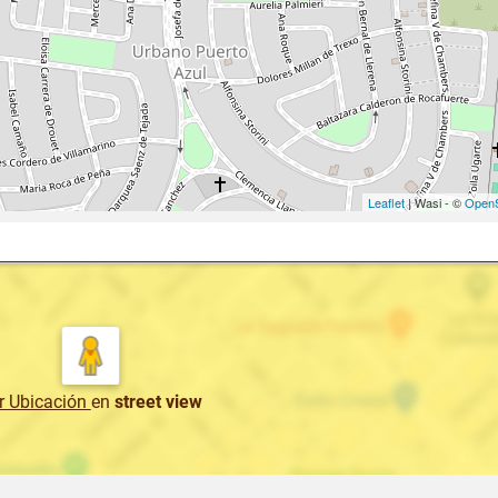
Leaflet
| Wasi - ©
OpenS
r Ubicación
en
street view