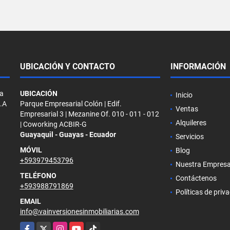
UBICACIÓN Y CONTACTO
INFORMACIÓN
la
UBICACIÓN
Inicio
S.A
Parque Empresarial Colón | Edif.
Ventas
Empresarial 3 | Mezanine Of. 010 - 011 - 012
Alquileres
| Coworking ACBIR-G
Guayaquil - Guayas - Ecuador
Servicios
MÓVIL
Blog
+593979453796
Nuestra Empres
TELÉFONO
Contáctenos
+593988791869
Políticas de priv
EMAIL
info@vainversionesinmobiliarias.com
Facebook
X
Instagram
YouTube
TikTok