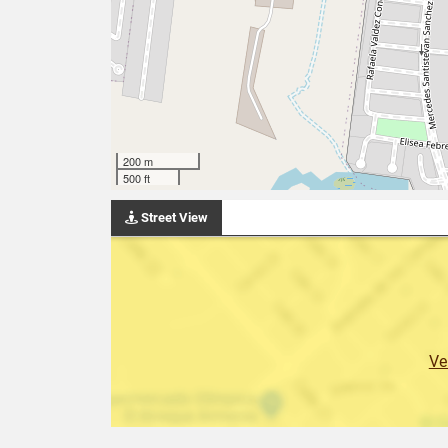
200 m
500 ft
Street View
Ve