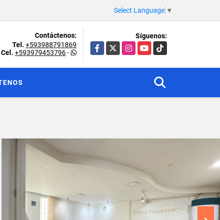
Select Language
▼
Contáctenos:
Síguenos:
Tel.
+593988791869
Facebook
X
Instagram
YouTube
TikTok
Cel.
+593979453796
-
TENOS