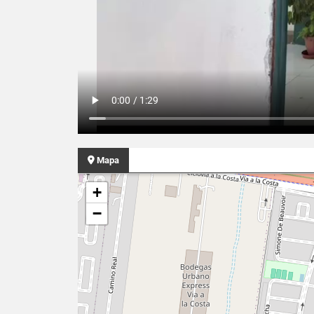
Mapa
+
−