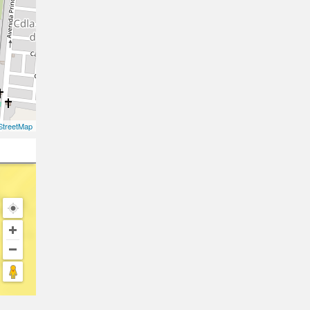
treetMap