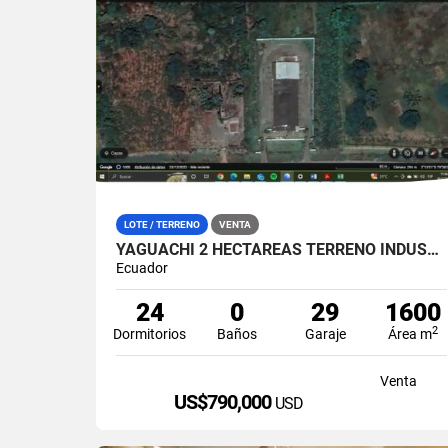
LOTE / TERRENO
VENTA
YAGUACHI 2 HECTÁREAS TERRENO INDUSTRIAL EN VENTA | VIA MILAGRO KM 26
Ecuador
24
0
29
1600
2
Dormitorios
Baños
Garaje
Área m
Venta
US$790,000
USD