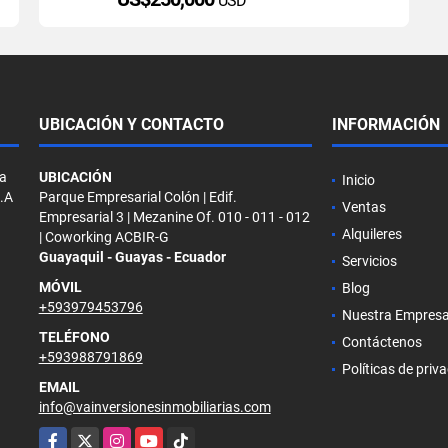
USD
UBICACIÓN Y CONTACTO
INFORMACIÓN
la
UBICACIÓN
Inicio
S.A
Parque Empresarial Colón | Edif.
Ventas
Empresarial 3 | Mezanine Of. 010 - 011 - 012
Alquileres
| Coworking ACBIR-G
Guayaquil - Guayas - Ecuador
Servicios
MÓVIL
Blog
+593979453796
Nuestra Empres
TELÉFONO
Contáctenos
+593988791869
Políticas de priv
EMAIL
info@vainversionesinmobiliarias.com
Facebook
X
Instagram
YouTube
TikTok