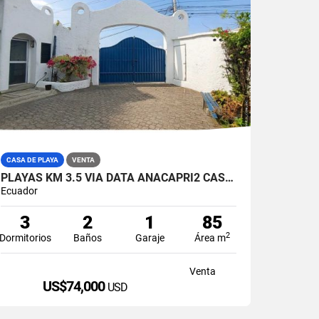
CASA DE PLAYA
VENTA
PLAYAS KM 3.5 VIA DATA ANACAPRI2 CASA AMABLADA EN VENTA
Ecuador
3
2
1
85
2
Dormitorios
Baños
Garaje
Área m
Venta
US$74,000
USD