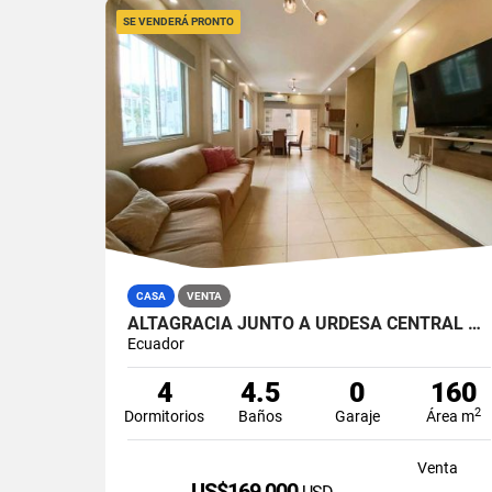
SE VENDERÁ PRONTO
CASA
VENTA
ALTAGRACIA JUNTO A URDESA CENTRAL 4 DORMITORIOS CASA EN VENTA
Ecuador
4
4.5
0
160
2
Dormitorios
Baños
Garaje
Área m
Venta
US$169,000