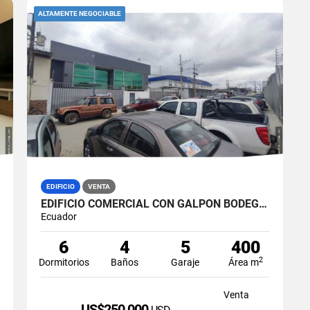
ALTAMENTE NEGOCIABLE
EDIFICIO
VENTA
EDIFICIO COMERCIAL CON GALPÓN BODEGA EN VENTA ZONA MÉDICA DURÁN NORTE
Ecuador
6
4
5
400
2
Dormitorios
Baños
Garaje
Área m
Venta
US$250,000