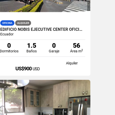
OFICINA
ALQUILER
EDIFICIO NOBIS EJECUTIVE CENTER OFICINA 60M2 EN ALQUILER AMOBLADA
Ecuador
0
1.5
0
56
2
Dormitorios
Baños
Garaje
Área m
Alquiler
US$900
USD