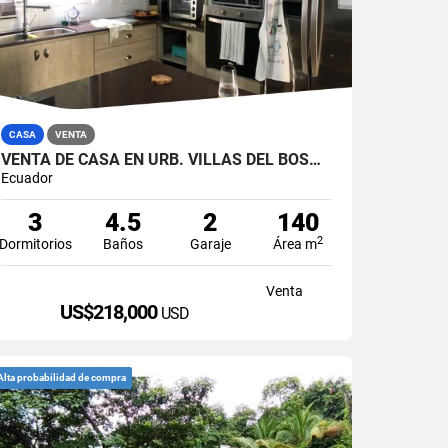
CASA
VENTA
VENTA DE CASA EN URB. VILLAS DEL BOSQUE, VÍA A LA COSTA
Ecuador
3
4.5
2
140
2
Dormitorios
Baños
Garaje
Área m
Venta
US$218,000
USD
Alta probabilidad de compra