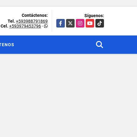
Contáctenos:
Síguenos:
Tel.
+593988791869
Facebook
X
Instagram
YouTube
TikTok
Cel.
+593979453796
-
TENOS