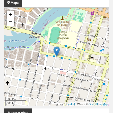
Mapa
+
−
200 m
500 ft
Leaflet
| Wasi - ©
OpenStreetMap
Street View