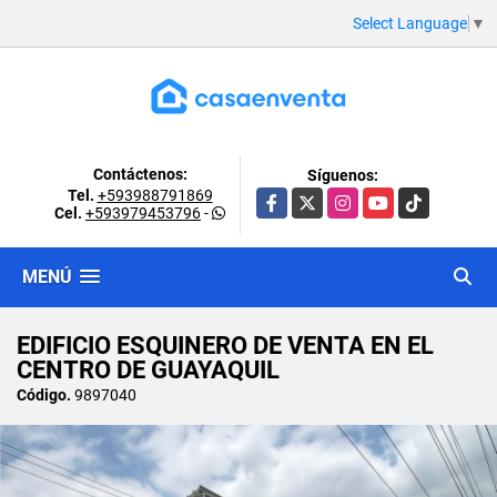
Select Language
▼
Contáctenos:
Síguenos:
Tel.
+593988791869
Facebook
X
Instagram
YouTube
TikTok
Cel.
+593979453796
-
MENÚ
EDIFICIO ESQUINERO DE VENTA EN EL
CENTRO DE GUAYAQUIL
Código.
9897040