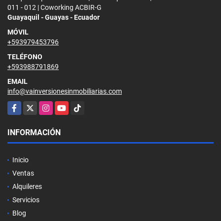
011 - 012 | Coworking ACBIR-G
Guayaquil - Guayas - Ecuador
MÓVIL
+593979453796
TELÉFONO
+593988791869
EMAIL
info@vainversionesinmobiliarias.com
Facebook
X
Instagram
YouTube
TikTok
INFORMACIÓN
Inicio
Ventas
Alquileres
Servicios
Blog