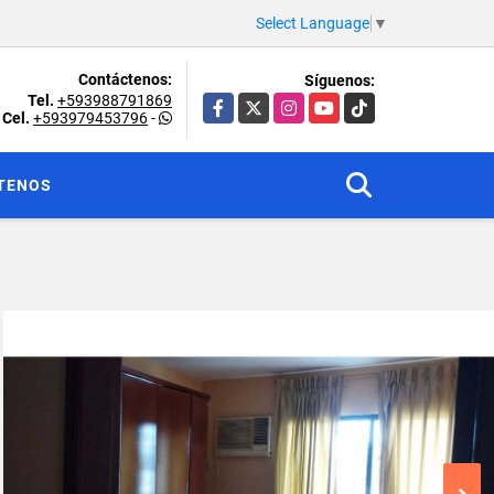
Select Language
▼
Contáctenos:
Síguenos:
Tel.
+593988791869
Facebook
X
Instagram
YouTube
TikTok
Cel.
+593979453796
-
TENOS