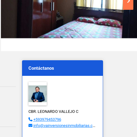
Contáctanos
CBR. LEONARDO VALLEJO C
+593979453796
info@vainversionesinmobiliarias.com