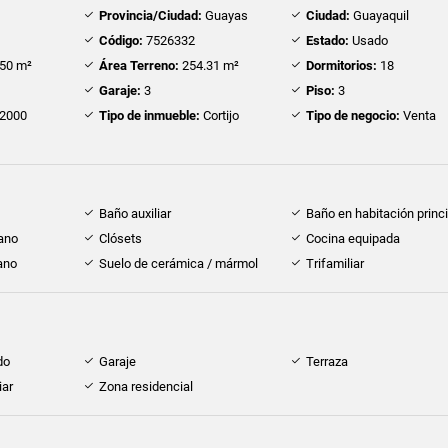
Provincia/Ciudad:
Guayas
Ciudad:
Guayaquil
Código:
7526332
Estado:
Usado
50 m²
Área Terreno:
254.31 m²
Dormitorios:
18
Garaje:
3
Piso:
3
2000
Tipo de inmueble:
Cortijo
Tipo de negocio:
Venta
Baño auxiliar
Baño en habitación princi
cano
Clósets
Cocina equipada
ano
Suelo de cerámica / mármol
Trifamiliar
do
Garaje
Terraza
iar
Zona residencial