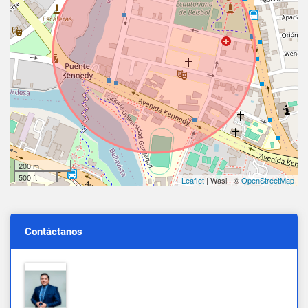
200 m
500 ft
Leaflet
| Wasi - ©
OpenStreetMap
Contáctanos