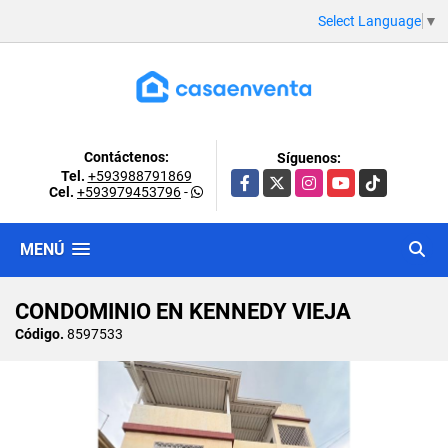
Select Language
▼
Contáctenos:
Síguenos:
Tel.
+593988791869
Facebook
X
Instagram
YouTube
TikTok
Cel.
+593979453796
-
MENÚ
CONDOMINIO EN KENNEDY VIEJA
Código.
8597533