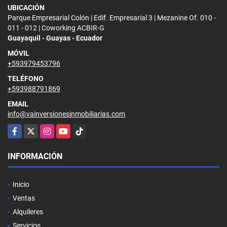
UBICACIÓN
Parque Empresarial Colón | Edif. Empresarial 3 | Mezanine Of. 010 -
011 - 012 | Coworking ACBIR-G
Guayaquil - Guayas - Ecuador
MÓVIL
+593979453796
TELÉFONO
+593988791869
EMAIL
info@vainversionesinmobiliarias.com
Facebook
X
Instagram
YouTube
TikTok
INFORMACIÓN
Inicio
Ventas
Alquileres
Servicios