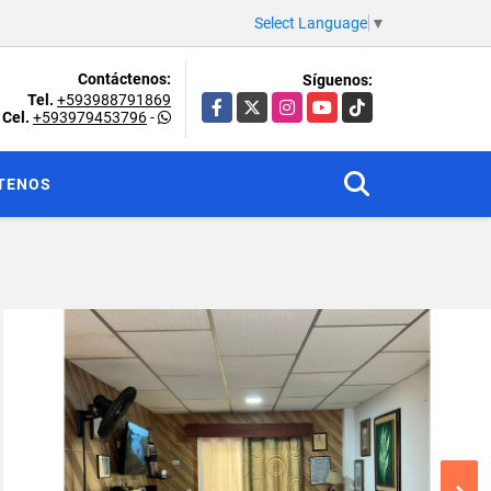
Select Language
▼
Contáctenos:
Síguenos:
Tel.
+593988791869
Facebook
X
Instagram
YouTube
TikTok
Cel.
+593979453796
-
TENOS