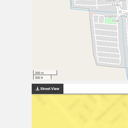
200 m
500 ft
Street View