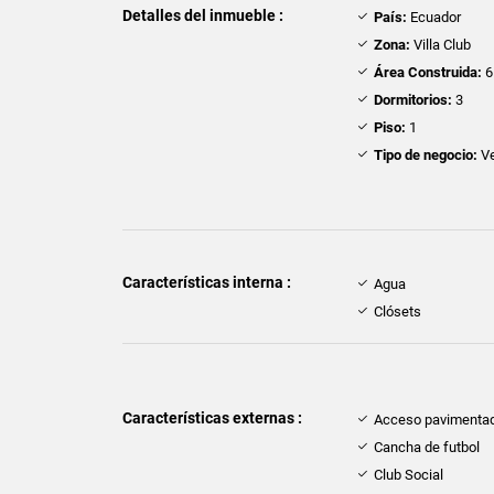
Detalles del inmueble :
País:
Ecuador
Zona:
Villa Club
Área Construida:
6
Dormitorios:
3
Piso:
1
Tipo de negocio:
Ve
Características interna :
Agua
Clósets
Características externas :
Acceso pavimenta
Cancha de futbol
Club Social