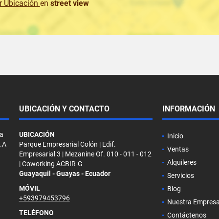
r Ubicación
en
street view
UBICACIÓN Y CONTACTO
INFORMACIÓN
la
UBICACIÓN
Inicio
S.A
Parque Empresarial Colón | Edif.
Ventas
Empresarial 3 | Mezanine Of. 010 - 011 - 012
Alquileres
| Coworking ACBIR-G
Guayaquil - Guayas - Ecuador
Servicios
MÓVIL
Blog
+593979453796
Nuestra Empres
TELÉFONO
Contáctenos