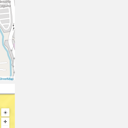
treetMap