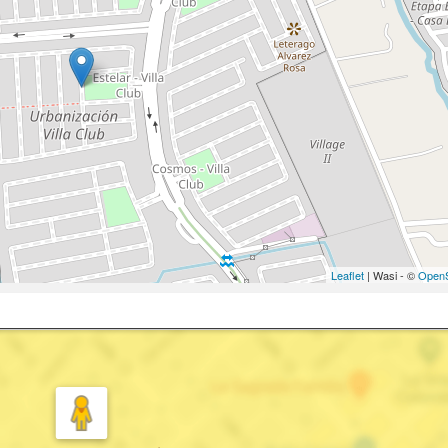
Leaflet
| Wasi - ©
OpenS