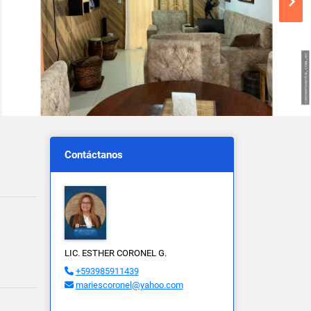
Contáctanos
LIC. ESTHER CORONEL G.
+593985911439
mariescoronel@yahoo.com