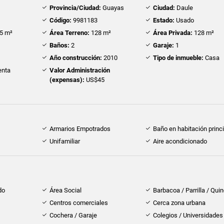
Provincia/Ciudad:
Guayas
Ciudad:
Daule
Código:
9981183
Estado:
Usado
5 m²
Área Terreno:
128 m²
Área Privada:
128 m²
Baños:
2
Garaje:
1
Año construcción:
2010
Tipo de inmueble:
Casa
nta
Valor Administración
(expensas):
US$45
Armarios Empotrados
Baño en habitación princi
Unifamiliar
Aire acondicionado
do
Área Social
Barbacoa / Parrilla / Qui
Centros comerciales
Cerca zona urbana
Cochera / Garaje
Colegios / Universidades