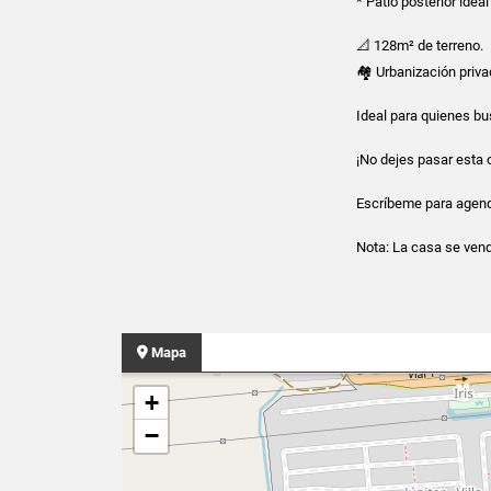
* Patio posterior idea
📐 128m² de terreno.
🏘 Urbanización priva
Ideal para quienes b
¡No dejes pasar esta 
Escríbeme para agenda
Nota: La casa se ven
Mapa
+
−