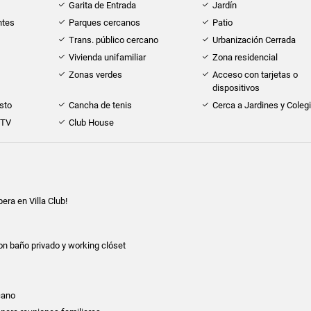
Garita de Entrada
Jardín
ntes
Parques cercanos
Patio
Trans. público cercano
Urbanización Cerrada
Vivienda unifamiliar
Zona residencial
Zonas verdes
Acceso con tarjetas o
dispositivos
sto
Cancha de tenis
Cerca a Jardines y Coleg
 TV
Club House
era en Villa Club!
con baño privado y working clóset
cano