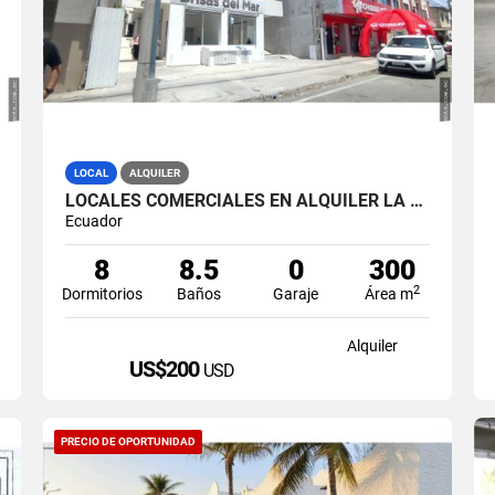
LOCAL
ALQUILER
LOCALES COMERCIALES EN ALQUILER LA LIBERTAD AV. 9 OCTUBRE
Ecuador
8
8.5
0
300
2
Dormitorios
Baños
Garaje
Área m
Alquiler
US$200
USD
PRECIO DE OPORTUNIDAD