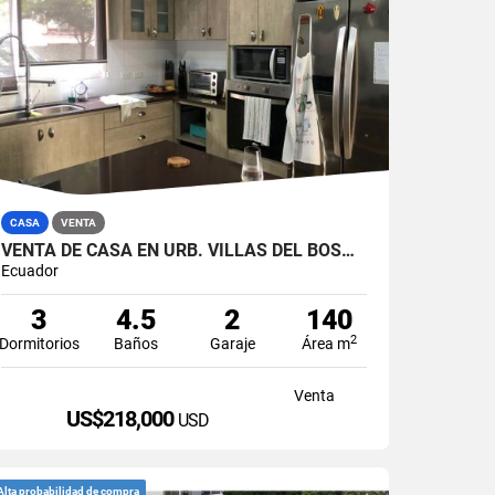
CASA
VENTA
VENTA DE CASA EN URB. VILLAS DEL BOSQUE, VÍA A LA COSTA
Ecuador
3
4.5
2
140
2
Dormitorios
Baños
Garaje
Área m
Venta
US$218,000
USD
Alta probabilidad de compra