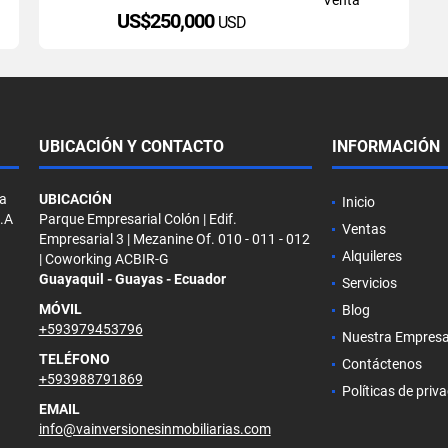
US$250,000
USD
UBICACIÓN Y CONTACTO
INFORMACIÓN
la
UBICACIÓN
Inicio
S.A
Parque Empresarial Colón | Edif.
Ventas
Empresarial 3 | Mezanine Of. 010 - 011 - 012
Alquileres
| Coworking ACBIR-G
Guayaquil - Guayas - Ecuador
Servicios
MÓVIL
Blog
+593979453796
Nuestra Empres
TELÉFONO
Contáctenos
+593988791869
Políticas de priv
EMAIL
info@vainversionesinmobiliarias.com