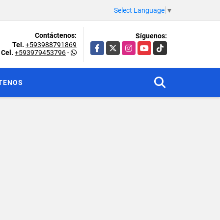
Select Language
▼
Contáctenos:
Síguenos:
Tel.
+593988791869
Facebook
X
Instagram
YouTube
TikTok
Cel.
+593979453796
-
TENOS