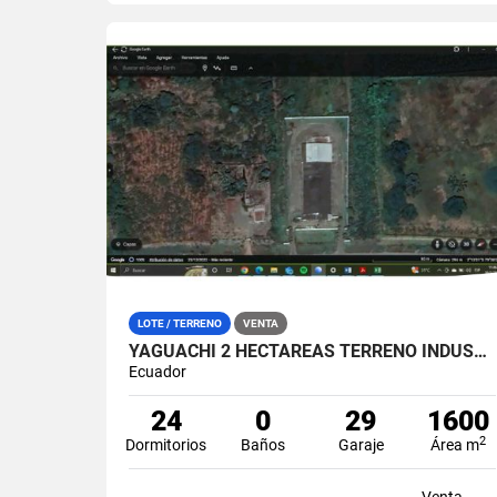
LOTE / TERRENO
VENTA
YAGUACHI 2 HECTÁREAS TERRENO INDUSTRIAL EN VENTA | VIA MILAGRO KM 26
Ecuador
24
0
29
1600
2
Dormitorios
Baños
Garaje
Área m
Venta