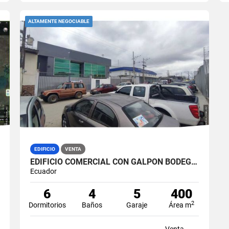
ALTAMENTE NEGOCIABLE
EDIFICIO
VENTA
EDIFICIO COMERCIAL CON GALPÓN BODEGA EN VENTA ZONA MÉDICA DURÁN NORTE
Ecuador
6
4
5
400
2
Dormitorios
Baños
Garaje
Área m
Venta