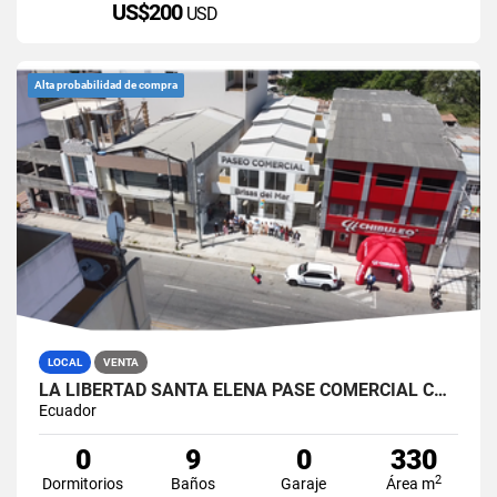
US$200
USD
Alta probabilidad de compra
LOCAL
VENTA
LA LIBERTAD SANTA ELENA PASE COMERCIAL CON 8 LOCALES EN VENTA
Ecuador
0
9
0
330
2
Dormitorios
Baños
Garaje
Área m