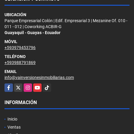
UBICACIÓN
Parque Empresarial Colón | Edif. Empresarial 3 | Mezanine Of. 010 -
011 - 012 | Coworking ACBIR-G
Guayaquil - Guayas - Ecuador
MÓVIL
+593979453796
TELÉFONO
+593988791869
EMAIL
info@vainversionesinmobiliarias.com
Facebook
X
Instagram
YouTube
TikTok
INFORMACIÓN
Inicio
Ventas