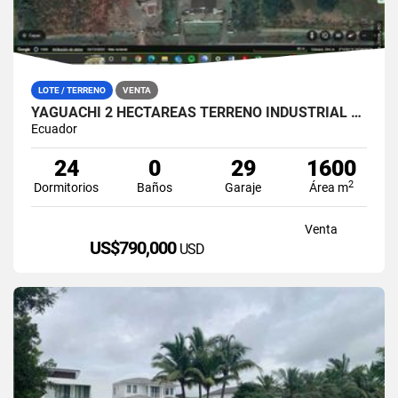
LOTE / TERRENO
VENTA
YAGUACHI 2 HECTÁREAS TERRENO INDUSTRIAL EN VENTA | VIA MILAGRO KM 26
Ecuador
24
0
29
1600
2
Dormitorios
Baños
Garaje
Área m
Venta
US$790,000
USD