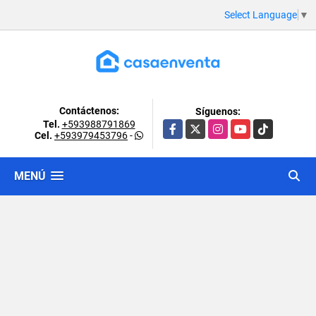
Select Language
▼
Contáctenos:
Síguenos:
Tel.
+593988791869
Facebook
X
Instagram
YouTube
TikTok
Cel.
+593979453796
-
MENÚ