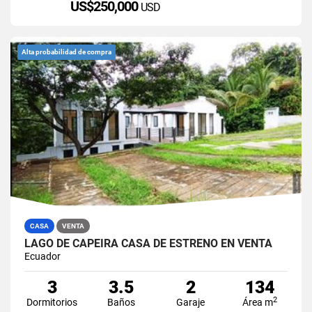
US$250,000
USD
Alta probabilidad de compra
CASA
VENTA
LAGO DE CAPEIRA CASA DE ESTRENO EN VENTA
Ecuador
3
3.5
2
134
2
Dormitorios
Baños
Garaje
Área m