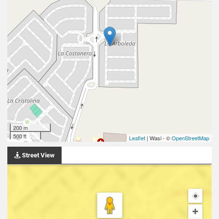
200 m
500 ft
Leaflet
| Wasi - ©
OpenStreetMap
Street View