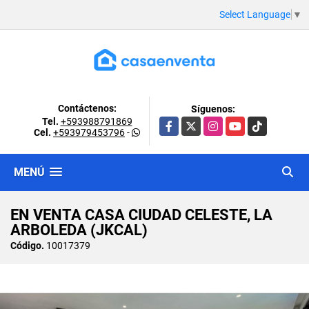
Select Language
▼
Contáctenos:
Síguenos:
Tel.
+593988791869
Facebook
X
Instagram
YouTube
TikTok
Cel.
+593979453796
-
MENÚ
EN VENTA CASA CIUDAD CELESTE, LA
ARBOLEDA (JKCAL)
Código.
10017379