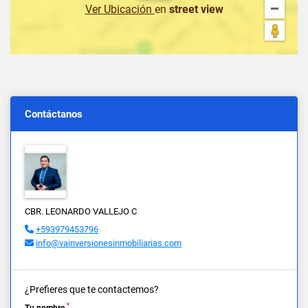
Ver Ubicación
en
street view
Contáctanos
CBR. LEONARDO VALLEJO C
+593979453796
info@vainversionesinmobiliarias.com
¿Prefieres que te contactemos?
*
Tu nombre