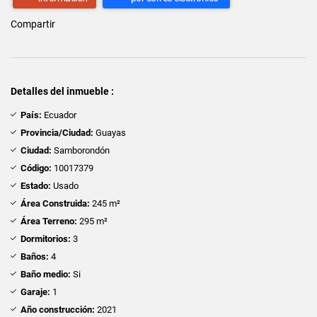
Compartir
Detalles del inmueble :
País:
Ecuador
Provincia/Ciudad:
Guayas
Ciudad:
Samborondón
Código:
10017379
Estado:
Usado
Área Construida:
245 m²
Área Terreno:
295 m²
Dormitorios:
3
Baños:
4
Baño medio:
Si
Garaje:
1
Año construcción:
2021