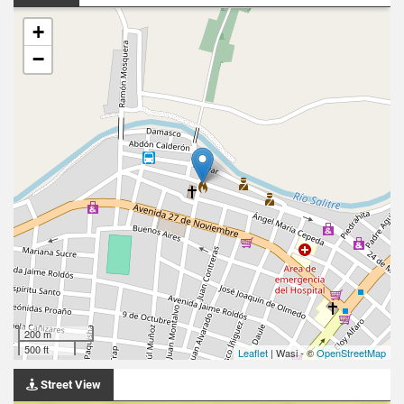
+
−
200 m
500 ft
Leaflet
| Wasi - ©
OpenStreetMap
Street View