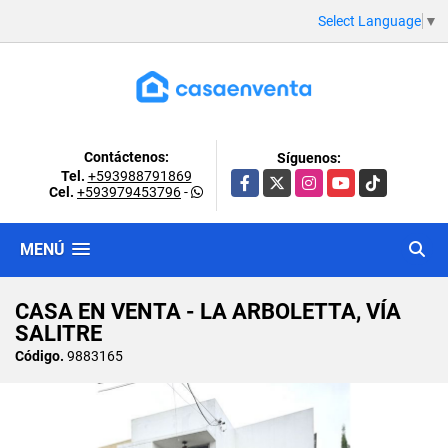
Select Language
▼
Contáctenos:
Síguenos:
Tel.
+593988791869
Facebook
X
Instagram
YouTube
TikTok
Cel.
+593979453796
-
MENÚ
CASA EN VENTA - LA ARBOLETTA, VÍA
SALITRE
Código.
9883165