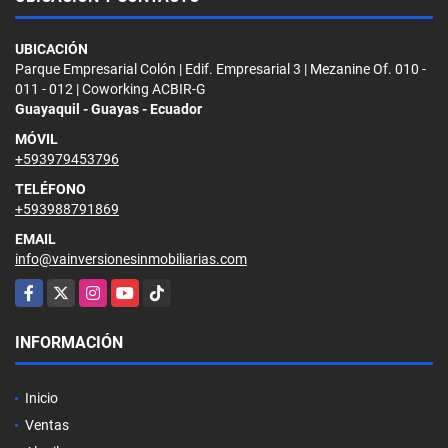
UBICACIÓN
Parque Empresarial Colón | Edif. Empresarial 3 | Mezanine Of. 010 -
011 - 012 | Coworking ACBIR-G
Guayaquil - Guayas - Ecuador
MÓVIL
+593979453796
TELÉFONO
+593988791869
EMAIL
info@vainversionesinmobiliarias.com
Facebook
X
Instagram
YouTube
TikTok
INFORMACIÓN
Inicio
Ventas