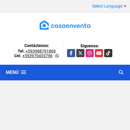
Select Language
▼
Contáctenos:
Síguenos:
Tel.
+593988791869
Facebook
X
Instagram
YouTube
TikTok
Cel.
+593979453796
-
MENÚ