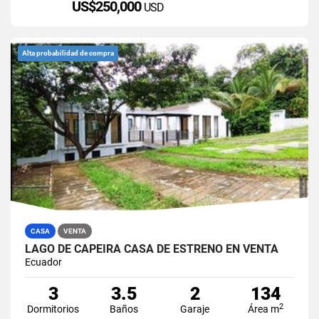
US$250,000
USD
Alta probabilidad de compra
CASA
VENTA
LAGO DE CAPEIRA CASA DE ESTRENO EN VENTA
Ecuador
3
3.5
2
134
2
Dormitorios
Baños
Garaje
Área m