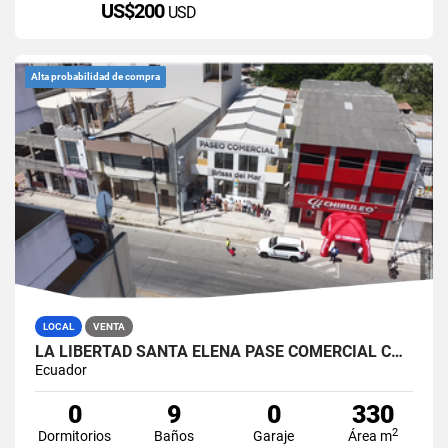
US$200
USD
Alta probabilidad de compra
LOCAL
VENTA
LA LIBERTAD SANTA ELENA PASE COMERCIAL CON 8 LOCALES EN VENTA
Ecuador
0
9
0
330
2
Dormitorios
Baños
Garaje
Área m