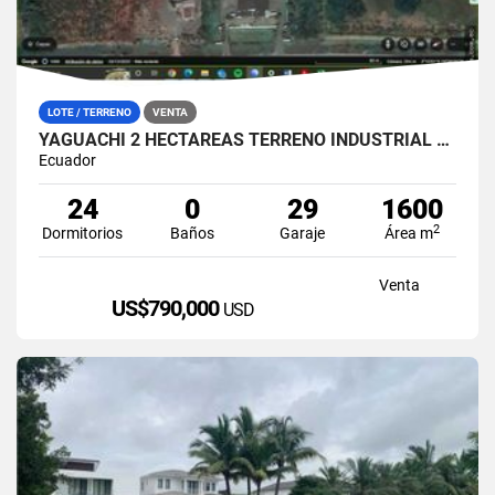
LOTE / TERRENO
VENTA
YAGUACHI 2 HECTÁREAS TERRENO INDUSTRIAL EN VENTA | VIA MILAGRO KM 26
Ecuador
24
0
29
1600
2
Dormitorios
Baños
Garaje
Área m
Venta
US$790,000
USD