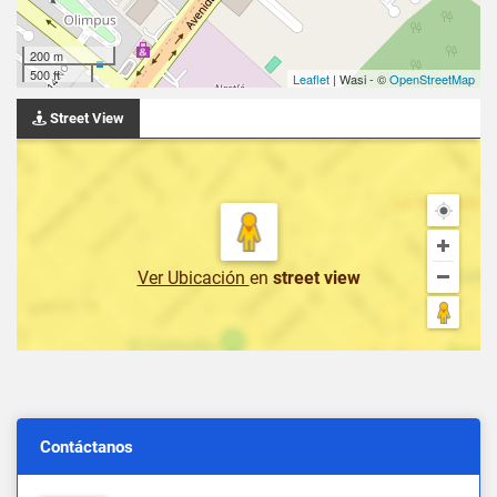
200 m
500 ft
Leaflet
| Wasi - ©
OpenStreetMap
Street View
Ver Ubicación
en
street view
Contáctanos