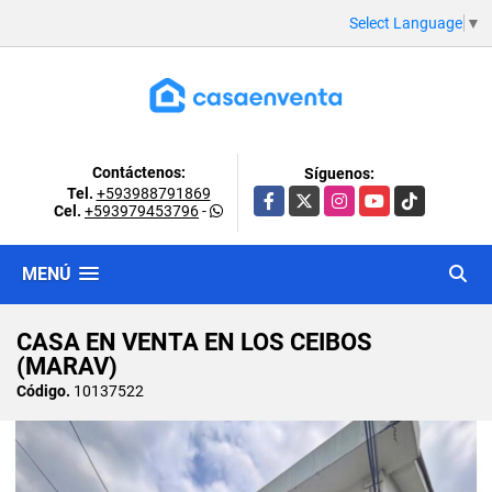
Select Language
▼
Contáctenos:
Síguenos:
Tel.
+593988791869
Facebook
X
Instagram
YouTube
TikTok
Cel.
+593979453796
-
MENÚ
CASA EN VENTA EN LOS CEIBOS
(MARAV)
Código.
10137522