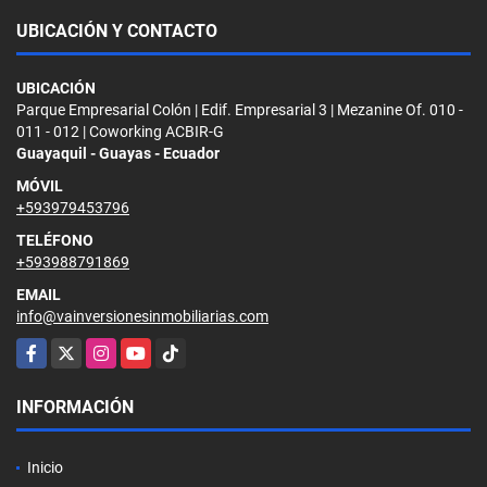
UBICACIÓN Y CONTACTO
UBICACIÓN
Parque Empresarial Colón | Edif. Empresarial 3 | Mezanine Of. 010 -
011 - 012 | Coworking ACBIR-G
Guayaquil - Guayas - Ecuador
MÓVIL
+593979453796
TELÉFONO
+593988791869
EMAIL
info@vainversionesinmobiliarias.com
Facebook
X
Instagram
YouTube
TikTok
INFORMACIÓN
Inicio