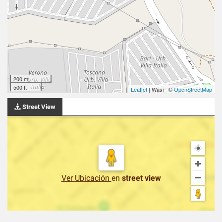
200 m
500 ft
Leaflet
| Wasi - ©
OpenStreetMap
Street View
Ver Ubicación
en
street view