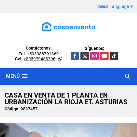
Select Language
▼
Contáctenos:
Síguenos:
Tel.
+593988791869
Facebook
X
Instagram
YouTube
TikTok
Cel.
+593979453796
-
MENÚ
CASA EN VENTA DE 1 PLANTA EN
URBANIZACIÓN LA RIOJA ET. ASTURIAS
Código.
9887457