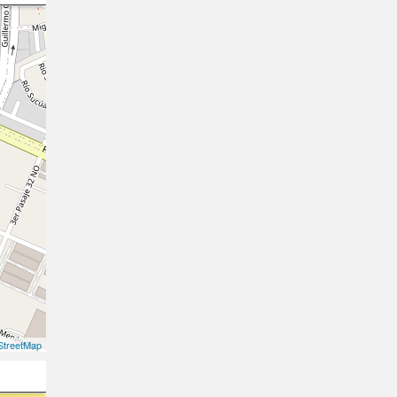
treetMap