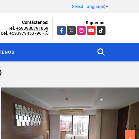
Select Language
▼
Contáctenos:
Síguenos:
Tel.
+593988791869
Facebook
X
Instagram
YouTube
TikTok
Cel.
+593979453796
-
TENOS
)