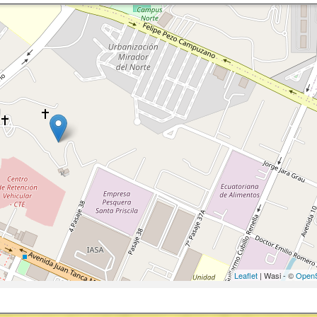
Leaflet
| Wasi - ©
OpenS