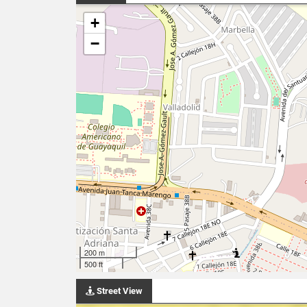
+
−
200 m
500 ft
Street View