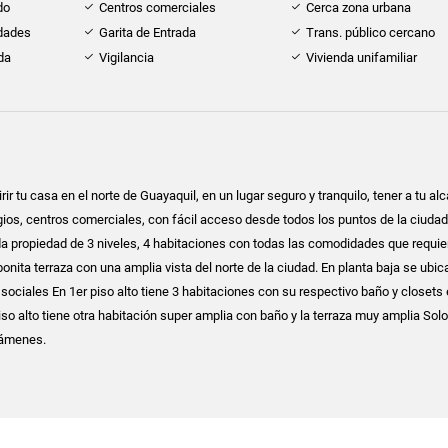
do
Centros comerciales
Cerca zona urbana
idades
Garita de Entrada
Trans. público cercano
da
Vigilancia
Vivienda unifamiliar
r tu casa en el norte de Guayaquil, en un lugar seguro y tranquilo, tener a tu al
os, centros comerciales, con fácil acceso desde todos los puntos de la ciudad
a propiedad de 3 niveles, 4 habitaciones con todas las comodidades que requie
bonita terraza con una amplia vista del norte de la ciudad. En planta baja se ubi
 sociales En 1er piso alto tiene 3 habitaciones con su respectivo baño y closets
piso alto tiene otra habitación super amplia con baño y la terraza muy amplia Sol
avámenes.