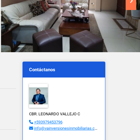
Contáctanos
CBR. LEONARDO VALLEJO C
+593979453796
info@vainversionesinmobiliarias.com