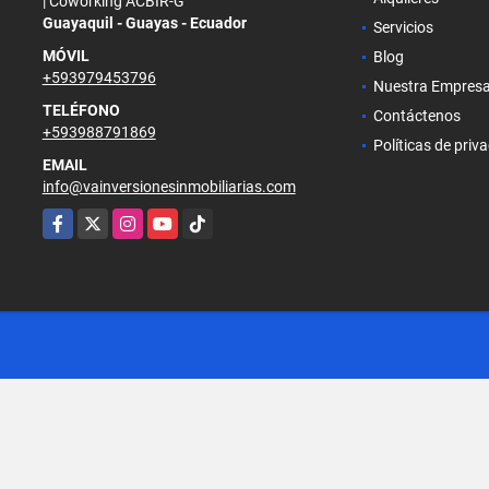
| Coworking ACBIR-G
Guayaquil - Guayas - Ecuador
Servicios
MÓVIL
Blog
+593979453796
Nuestra Empres
TELÉFONO
Contáctenos
+593988791869
Políticas de priv
EMAIL
info@vainversionesinmobiliarias.com
Facebook
X
Instagram
YouTube
TikTok