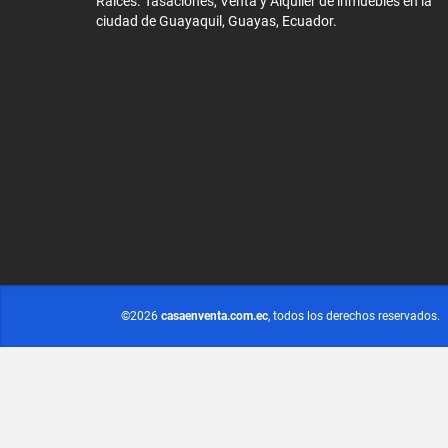
Raíces. Tasaciones, Venta y Alquiler de inmuebles en la
ciudad de Guayaquil, Guayas, Ecuador.
©2026
casaenventa.com.ec
, todos los derechos reservados.