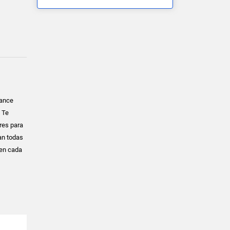
cance
 Te
res para
can todas
 en cada
o