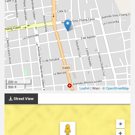
200 m
500 ft
Leaflet
| Wasi - ©
OpenStreetMap
Street View