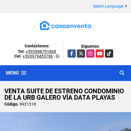
Select Language
▼
Contáctenos:
Síguenos:
Tel.
+593988791869
Facebook
X
Instagram
YouTube
TikTok
Cel.
+593979453796
-
MENÚ
VENTA SUITE DE ESTRENO CONDOMINIO
DE LA URB GALERO VÍA DATA PLAYAS
Código.
9921318