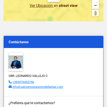
Ver Ubicación
en
street view
Contáctanos
CBR. LEONARDO VALLEJO C
+593979453796
info@vainversionesinmobiliarias.com
¿Prefieres que te contactemos?