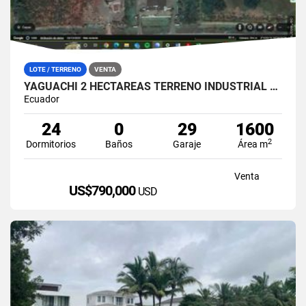
LOTE / TERRENO
VENTA
YAGUACHI 2 HECTÁREAS TERRENO INDUSTRIAL EN VENTA | VIA MILAGRO KM 26
Ecuador
24
0
29
1600
2
Dormitorios
Baños
Garaje
Área m
Venta
US$790,000
USD