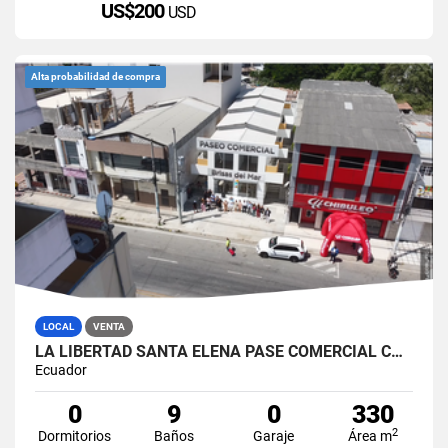
US$200
USD
Alta probabilidad de compra
LOCAL
VENTA
LA LIBERTAD SANTA ELENA PASE COMERCIAL CON 8 LOCALES EN VENTA
Ecuador
0
9
0
330
2
Dormitorios
Baños
Garaje
Área m