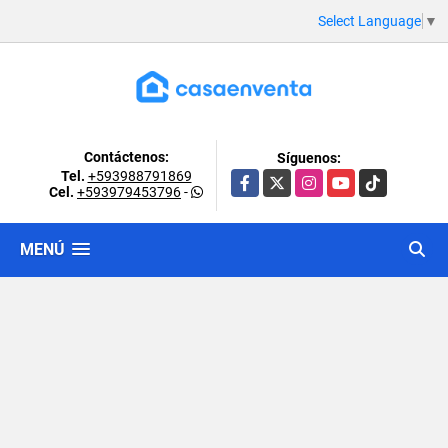
Select Language
▼
Contáctenos:
Síguenos:
Tel.
+593988791869
Facebook
X
Instagram
YouTube
TikTok
Cel.
+593979453796
-
MENÚ