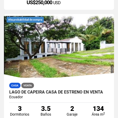
US$250,000
USD
Alta probabilidad de compra
CASA
VENTA
LAGO DE CAPEIRA CASA DE ESTRENO EN VENTA
Ecuador
3
3.5
2
134
2
Dormitorios
Baños
Garaje
Área m