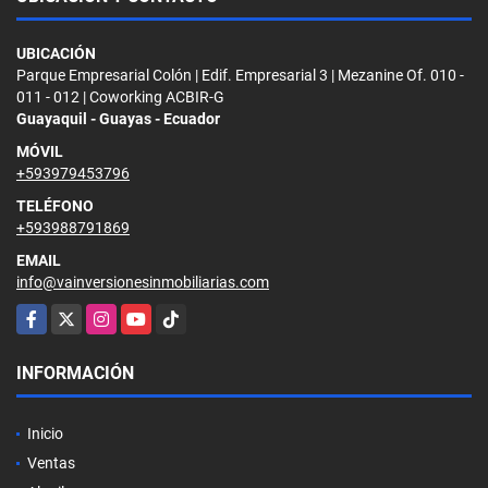
UBICACIÓN
Parque Empresarial Colón | Edif. Empresarial 3 | Mezanine Of. 010 -
011 - 012 | Coworking ACBIR-G
Guayaquil - Guayas - Ecuador
MÓVIL
+593979453796
TELÉFONO
+593988791869
EMAIL
info@vainversionesinmobiliarias.com
Facebook
X
Instagram
YouTube
TikTok
INFORMACIÓN
Inicio
Ventas