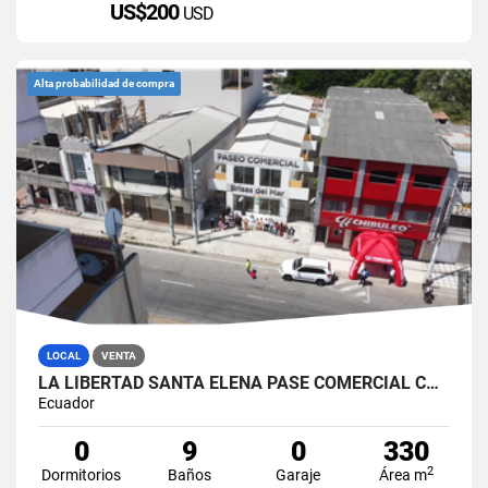
US$200
USD
Alta probabilidad de compra
LOCAL
VENTA
LA LIBERTAD SANTA ELENA PASE COMERCIAL CON 8 LOCALES EN VENTA
Ecuador
0
9
0
330
2
Dormitorios
Baños
Garaje
Área m