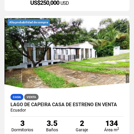
US$250,000
USD
Alta probabilidad de compra
CASA
VENTA
LAGO DE CAPEIRA CASA DE ESTRENO EN VENTA
Ecuador
3
3.5
2
134
2
Dormitorios
Baños
Garaje
Área m