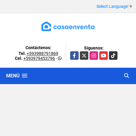
Select Language
▼
Contáctenos:
Síguenos:
Tel.
+593988791869
Facebook
X
Instagram
YouTube
TikTok
Cel.
+593979453796
-
MENÚ