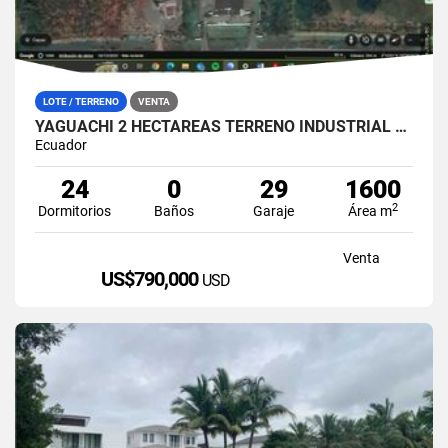
LOTE / TERRENO
VENTA
YAGUACHI 2 HECTÁREAS TERRENO INDUSTRIAL EN VENTA | VIA MILAGRO KM 26
Ecuador
24
0
29
1600
2
Dormitorios
Baños
Garaje
Área m
Venta
US$790,000
USD