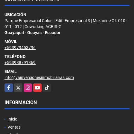
UBICACIÓN
Parque Empresarial Colón | Edif. Empresarial 3 | Mezanine Of. 010 -
011 - 012 | Coworking ACBIR-G
Guayaquil - Guayas - Ecuador
MÓVIL
+593979453796
TELÉFONO
+593988791869
EMAIL
info@vainversionesinmobiliarias.com
Facebook
X
Instagram
YouTube
TikTok
INFORMACIÓN
Inicio
Ventas