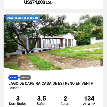
US$74,000
USD
Alta probabilidad de compra
CASA
VENTA
LAGO DE CAPEIRA CASA DE ESTRENO EN VENTA
Ecuador
3
3.5
2
134
2
Dormitorios
Baños
Garaje
Área m