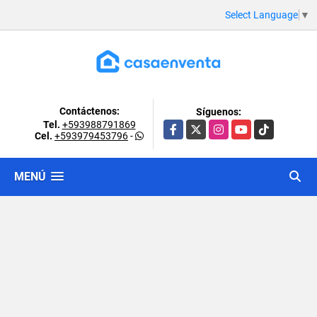
Select Language
▼
Contáctenos:
Síguenos:
Tel.
+593988791869
Facebook
X
Instagram
YouTube
TikTok
Cel.
+593979453796
-
MENÚ