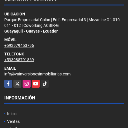
UBICACIÓN
Parque Empresarial Colón | Edif. Empresarial 3 | Mezanine Of. 010 -
011 - 012 | Coworking ACBIR-G
Guayaquil - Guayas - Ecuador
MÓVIL
+593979453796
TELÉFONO
+593988791869
EMAIL
info@vainversionesinmobiliarias.com
Facebook
X
Instagram
YouTube
TikTok
INFORMACIÓN
Inicio
Ventas