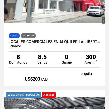
LOCAL
ALQUILER
LOCALES COMERCIALES EN ALQUILER LA LIBERTAD AV. 9 OCTUBRE
Ecuador
8
8.5
0
300
2
Dormitorios
Baños
Garaje
Área m
Alquiler
US$200
USD
SE ESCUCHAN PROPUESTAS
Alquilado