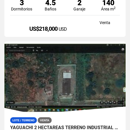
3
4.5
2
140
2
Dormitorios
Baños
Garaje
Área m
Venta
US$218,000
USD
LOTE / TERRENO
VENTA
YAGUACHI 2 HECTÁREAS TERRENO INDUSTRIAL EN VENTA | VIA MILAGRO KM 26